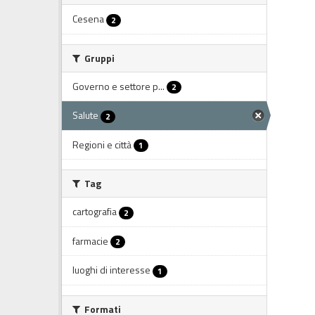
Cesena
2
Gruppi
Governo e settore p...
2
Salute
2
Regioni e città
1
Tag
cartografia
2
farmacie
2
luoghi di interesse
1
Formati