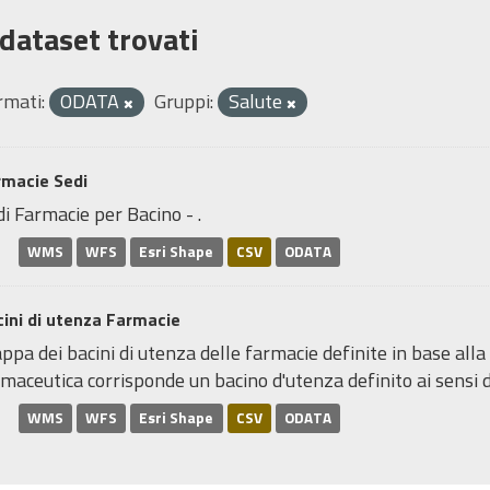
 dataset trovati
rmati:
ODATA
Gruppi:
Salute
rmacie Sedi
i Farmacie per Bacino - .
WMS
WFS
Esri Shape
CSV
ODATA
ini di utenza Farmacie
pa dei bacini di utenza delle farmacie definite in base alla
maceutica corrisponde un bacino d'utenza definito ai sensi de
WMS
WFS
Esri Shape
CSV
ODATA