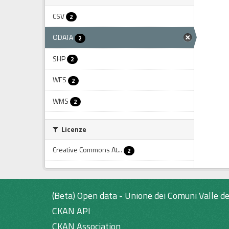
CSV
2
ODATA
2
SHP
2
WFS
2
WMS
2
Licenze
Creative Commons At...
2
(Beta) Open data - Unione dei Comuni Valle de
CKAN API
CKAN Association