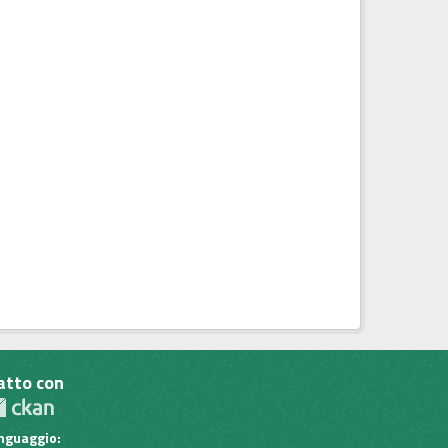
atto con
inguaggio