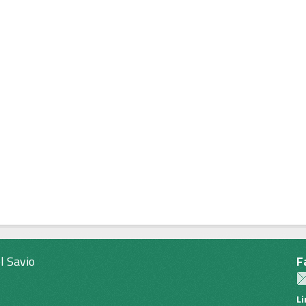
l Savio
F
L