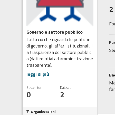
2
Fo
Governo e settore pubblico
Tutto ciò che riguarda le politiche
Fa
di governo, gli affari istituzionali, l
Sed
a trasparenza del settore pubblic
o (dati relativi ad amministrazione
trasparente).
leggi di più
Bac
Map
Sostenitori
Dataset
far
0
2
Organizzazioni