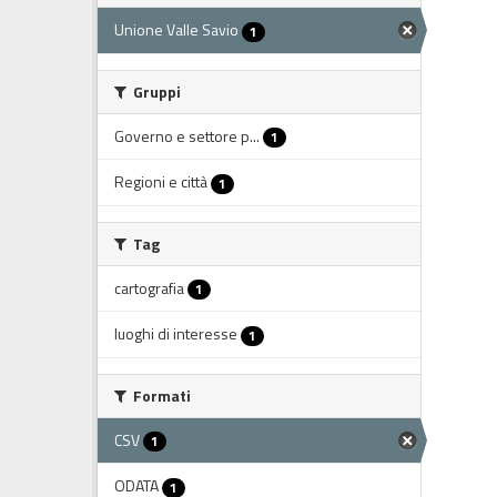
Unione Valle Savio
1
Gruppi
Governo e settore p...
1
Regioni e città
1
Tag
cartografia
1
luoghi di interesse
1
Formati
CSV
1
ODATA
1