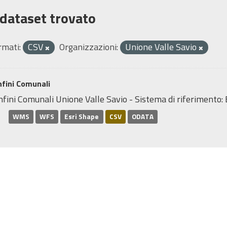
 dataset trovato
rmati:
CSV
Organizzazioni:
Unione Valle Savio
fini Comunali
nfini Comunali Unione Valle Savio - Sistema di riferimen
WMS
WFS
Esri Shape
CSV
ODATA