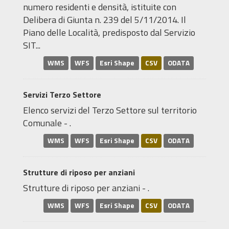
numero residenti e densità, istituite con
Delibera di Giunta n. 239 del 5/11/2014. Il
Piano delle Località, predisposto dal Servizio
SIT...
WMS
WFS
Esri Shape
CSV
ODATA
Servizi Terzo Settore
Elenco servizi del Terzo Settore sul territorio
Comunale - .
WMS
WFS
Esri Shape
CSV
ODATA
Strutture di riposo per anziani
Strutture di riposo per anziani - .
WMS
WFS
Esri Shape
CSV
ODATA