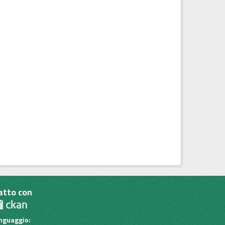
atto con
inguaggio