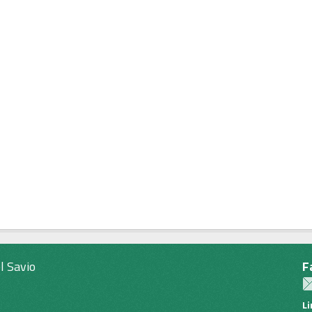
l Savio
F
L