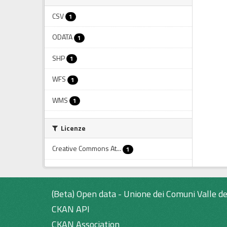
CSV
1
ODATA
1
SHP
1
WFS
1
WMS
1
Licenze
Creative Commons At...
1
(Beta) Open data - Unione dei Comuni Valle de
CKAN API
CKAN Association