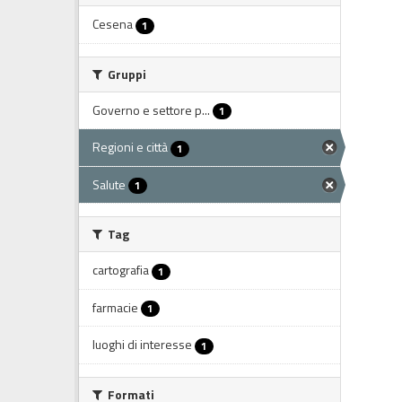
Cesena
1
Gruppi
Governo e settore p...
1
Regioni e città
1
Salute
1
Tag
cartografia
1
farmacie
1
luoghi di interesse
1
Formati