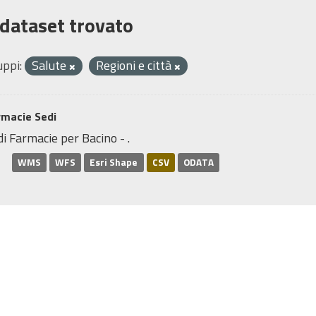
 dataset trovato
uppi:
Salute
Regioni e città
rmacie Sedi
i Farmacie per Bacino - .
WMS
WFS
Esri Shape
CSV
ODATA