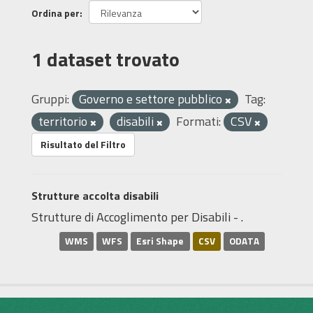
Ordina per
1 dataset trovato
Gruppi:
Governo e settore pubblico
Tag:
territorio
disabili
Formati:
CSV
Risultato del Filtro
Strutture accolta disabili
Strutture di Accoglimento per Disabili - .
WMS
WFS
Esri Shape
CSV
ODATA