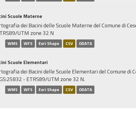
cini Scuole Materne
rtografia dei Bacini delle Scuole Materne del Comune di Ce
ETRS89/UTM zone 32 N
WMS
WFS
Esri Shape
CSV
ODATA
ini Scuole Elementari
tografia dei Bacini delle Scuole Elementari del Comune di C
GS:25832 - ETRS89/UTM zone 32 N.
WMS
WFS
Esri Shape
CSV
ODATA