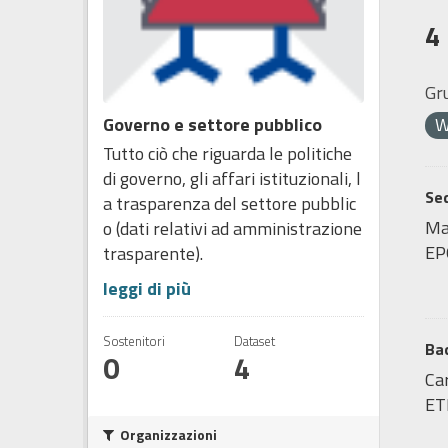
4
Gr
Governo e settore pubblico
Tutto ciò che riguarda le politiche
di governo, gli affari istituzionali, l
Sed
a trasparenza del settore pubblic
Map
o (dati relativi ad amministrazione
EP
trasparente).
leggi di più
Sostenitori
Dataset
Bac
0
4
Car
ET
Organizzazioni