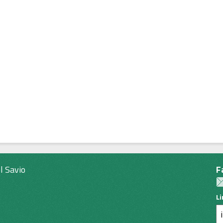
l Savio
F
L