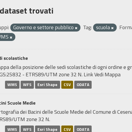
 dataset trovati
uppi:
Governo e settore pubblico
Tag:
scuola
Forma
WMS
i scolastiche
pa della posizione delle sedi scolastiche di ogni ordine e gr
GS:25832 - ETRS89/UTM zone 32 N. Link Vedi Mappa
WMS
WFS
Esri Shape
CSV
ODATA
ini Scuole Medie
tografia dei Bacini delle Scuole Medie del Comune di Cesen
RS89/UTM zone 32 N.
WMS
WFS
Esri Shape
CSV
ODATA