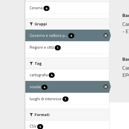
Cesena
4
Ba
Ca
Gruppi
- 
Governo e settore p...
4
Regioni e città
1
Bac
Tag
Car
EP
cartografia
4
scuola
4
luoghi di interesse
1
Formati
CSV
4