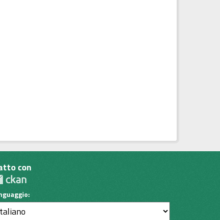
atto con
inguaggio