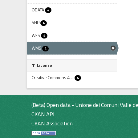
ODATA
4
SHP
4
WFS
4
WMS
4
Licenze
Creative Commons At...
4
(Beta) Open data - Unione dei Comuni Valle de
CKAN API
CKAN Association