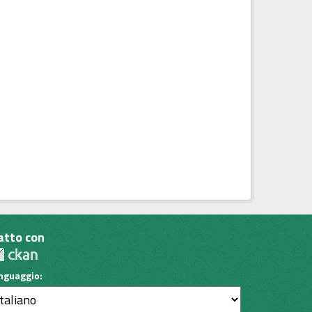
atto con
inguaggio