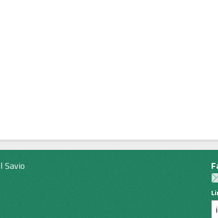
l Savio
F
L