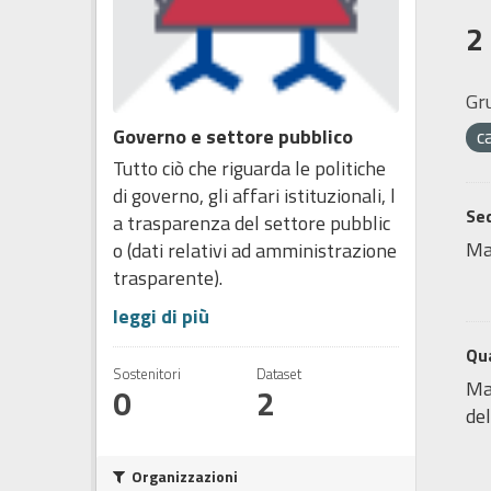
2
Gr
Governo e settore pubblico
c
Tutto ciò che riguarda le politiche
di governo, gli affari istituzionali, l
Sed
a trasparenza del settore pubblic
Ma
o (dati relativi ad amministrazione
trasparente).
leggi di più
Qua
Sostenitori
Dataset
Map
0
2
del
Organizzazioni