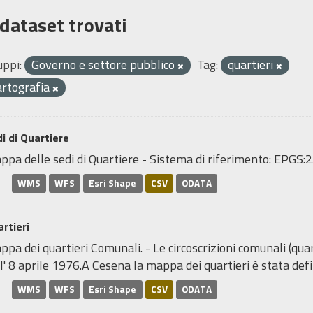
 dataset trovati
uppi:
Governo e settore pubblico
Tag:
quartieri
artografia
i di Quartiere
ppa delle sedi di Quartiere - Sistema di riferimento: EP
WMS
WFS
Esri Shape
CSV
ODATA
rtieri
pa dei quartieri Comunali. - Le circoscrizioni comunali (quar
l' 8 aprile 1976.A Cesena la mappa dei quartieri è stata defin
WMS
WFS
Esri Shape
CSV
ODATA