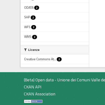
ODATA
2
SHP
2
WFS
2
WMS
2
Licenze
Creative Commons At...
2
(Beta) Open data - Unione dei Comuni Valle de
CKAN API
CKAN Association