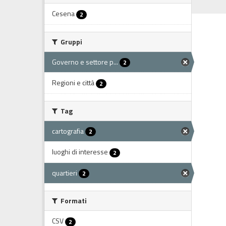
Cesena
2
Gruppi
Governo e settore p...
2
Regioni e città
2
Tag
cartografia
2
luoghi di interesse
2
quartieri
2
Formati
CSV
2