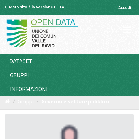
Salta
Questo sito è in versione BETA
Accedi
al
contenuto
DATASET
GRUPPI
INFORMAZIONI
Gruppi
Governo e settore pubblico