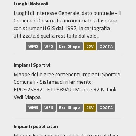
Luoghi Notevoli
Luoghi di Interesse Generale, dato puntuale - Il
Comune di Cesena ha incominciato a lavorare
con strumenti GIS dal 1997, la cartografia
utilizzata è quella restituita dal volo...
WMS
WFS
Esri Shape
CSV
ODATA
Impianti Sportivi
Mappe delle aree contenenti Impianti Sportivi
Comunali - Sistema di riferimento:
EPGS:25832 - ETRS89/UTM zone 32 N. Link
Vedi Mappa
WMS
WFS
Esri Shape
CSV
ODATA
Impianti pubblicitari
Mappa degli impianti pubblicitari con relativa