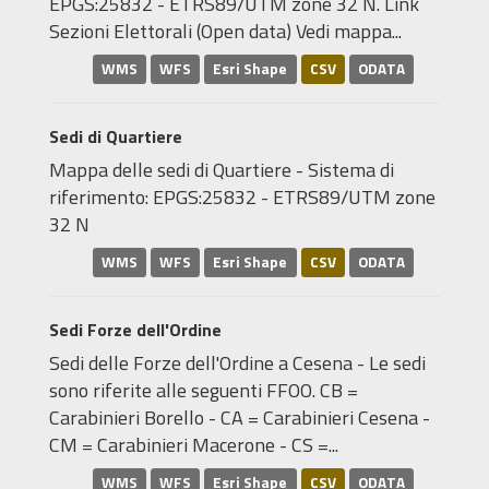
EPGS:25832 - ETRS89/UTM zone 32 N. Link
Sezioni Elettorali (Open data) Vedi mappa...
WMS
WFS
Esri Shape
CSV
ODATA
Sedi di Quartiere
Mappa delle sedi di Quartiere - Sistema di
riferimento: EPGS:25832 - ETRS89/UTM zone
32 N
WMS
WFS
Esri Shape
CSV
ODATA
Sedi Forze dell'Ordine
Sedi delle Forze dell'Ordine a Cesena - Le sedi
sono riferite alle seguenti FFOO. CB =
Carabinieri Borello - CA = Carabinieri Cesena -
CM = Carabinieri Macerone - CS =...
WMS
WFS
Esri Shape
CSV
ODATA