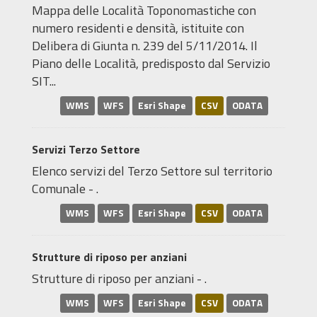
Mappa delle Località Toponomastiche con
numero residenti e densità, istituite con
Delibera di Giunta n. 239 del 5/11/2014. Il
Piano delle Località, predisposto dal Servizio
SIT...
WMS
WFS
Esri Shape
CSV
ODATA
Servizi Terzo Settore
Elenco servizi del Terzo Settore sul territorio
Comunale - .
WMS
WFS
Esri Shape
CSV
ODATA
Strutture di riposo per anziani
Strutture di riposo per anziani - .
WMS
WFS
Esri Shape
CSV
ODATA