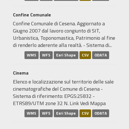
Confine Comunale
Confine Comunale di Cesena. Aggiornato a
Giugno 2007 dal lavoro congiunto di SIT,
Urbanistica, Toponomastica, Patrimonio al fine
di renderlo aderente alla realtà. - Sistema di...
WMS
WFS
Esri Shape
CSV
ODATA
Cinema
Elenco e localizzazione sul territorio delle sale
cinematografiche del Comune di Cesena -
Sistema di riferimento: EPGS:25832 -
ETRS89/UTM zone 32 N. Link Vedi Mappa
WMS
WFS
Esri Shape
CSV
ODATA