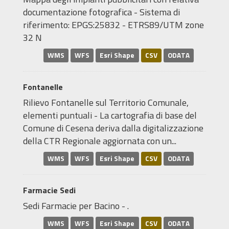
documentazione fotografica - Sistema di
riferimento: EPGS:25832 - ETRS89/UTM zone
32 N
WMS
WFS
Esri Shape
CSV
ODATA
Fontanelle
Rilievo Fontanelle sul Territorio Comunale,
elementi puntuali - La cartografia di base del
Comune di Cesena deriva dalla digitalizzazione
della CTR Regionale aggiornata con un...
WMS
WFS
Esri Shape
CSV
ODATA
Farmacie Sedi
Sedi Farmacie per Bacino - .
WMS
WFS
Esri Shape
CSV
ODATA