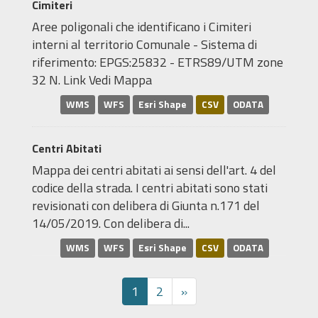
Cimiteri
Aree poligonali che identificano i Cimiteri
interni al territorio Comunale - Sistema di
riferimento: EPGS:25832 - ETRS89/UTM zone
32 N. Link Vedi Mappa
WMS
WFS
Esri Shape
CSV
ODATA
Centri Abitati
Mappa dei centri abitati ai sensi dell'art. 4 del
codice della strada. I centri abitati sono stati
revisionati con delibera di Giunta n.171 del
14/05/2019. Con delibera di...
WMS
WFS
Esri Shape
CSV
ODATA
1
2
»