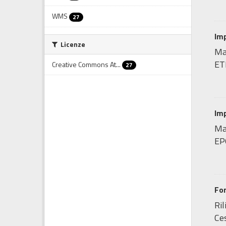
WMS
27
Imp
Licenze
Ma
ET
Creative Commons At...
27
Imp
Map
EP
Fo
Ril
Ces