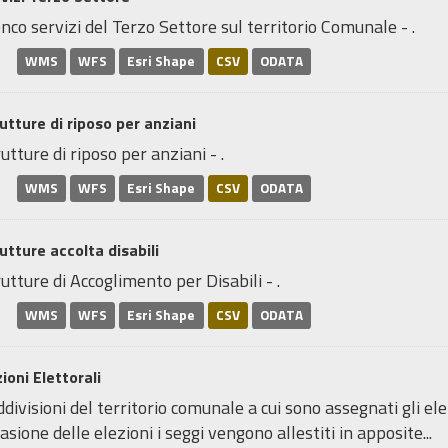
nco servizi del Terzo Settore sul territorio Comunale - .
WMS
WFS
Esri Shape
CSV
ODATA
utture di riposo per anziani
utture di riposo per anziani - .
WMS
WFS
Esri Shape
CSV
ODATA
utture accolta disabili
utture di Accoglimento per Disabili - .
WMS
WFS
Esri Shape
CSV
ODATA
ioni Elettorali
divisioni del territorio comunale a cui sono assegnati gli elett
asione delle elezioni i seggi vengono allestiti in apposite...