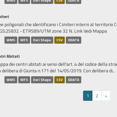
WMS
WFS
Esri Shape
CSV
ODATA
iteri
e poligonali che identificano i Cimiteri interni al territori
GS:25832 - ETRS89/UTM zone 32 N. Link Vedi Mappa
WMS
WFS
Esri Shape
CSV
ODATA
tri Abitati
pa dei centri abitati ai sensi dell'art. 4 del codice della stra
 delibera di Giunta n.171 del 14/05/2019. Con delibera di...
WMS
WFS
Esri Shape
CSV
ODATA
1
2
»