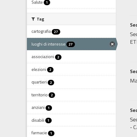
Salute
1
Tag
Sed
cartografia
27
Sed
ET
luoghi di interesse
27
associazioni
2
elezioni
2
Sed
Ma
quartieri
2
territorio
2
anziani
1
Sed
Sed
disabili
1
- C
farmacie
1