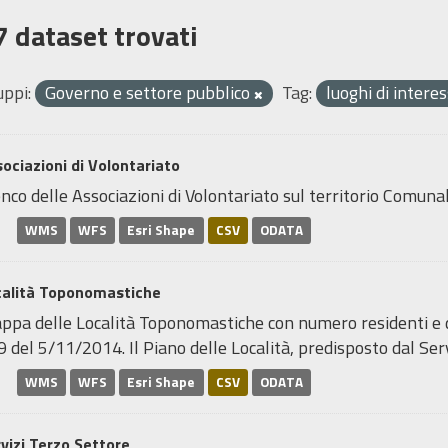
7 dataset trovati
uppi:
Governo e settore pubblico
Tag:
luoghi di intere
ociazioni di Volontariato
nco delle Associazioni di Volontariato sul territorio Comunal
WMS
WFS
Esri Shape
CSV
ODATA
calità Toponomastiche
pa delle Località Toponomastiche con numero residenti e den
 del 5/11/2014. Il Piano delle Località, predisposto dal Servi
WMS
WFS
Esri Shape
CSV
ODATA
vizi Terzo Settore