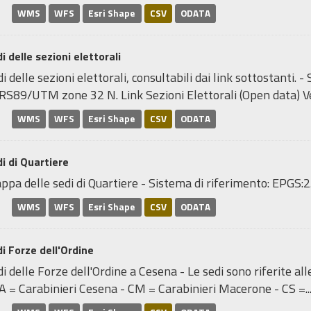
WMS
WFS
Esri Shape
CSV
ODATA
i delle sezioni elettorali
i delle sezioni elettorali, consultabili dai link sottostanti.
RS89/UTM zone 32 N. Link Sezioni Elettorali (Open data) Ve
WMS
WFS
Esri Shape
CSV
ODATA
i di Quartiere
ppa delle sedi di Quartiere - Sistema di riferimento: EP
WMS
WFS
Esri Shape
CSV
ODATA
i Forze dell'Ordine
i delle Forze dell'Ordine a Cesena - Le sedi sono riferite al
A = Carabinieri Cesena - CM = Carabinieri Macerone - CS =..