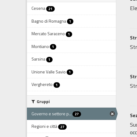
Ele
Cesena
21
Bagno di Romagna
1
Mercato Saraceno
1
Str
Str
Montiano
1
Sarsina
1
Unione Valle Savio
1
Str
Verghereto
Str
1
Gruppi
Governo e settore p...
27
Sez
Sud
Regioni e città
27
occ