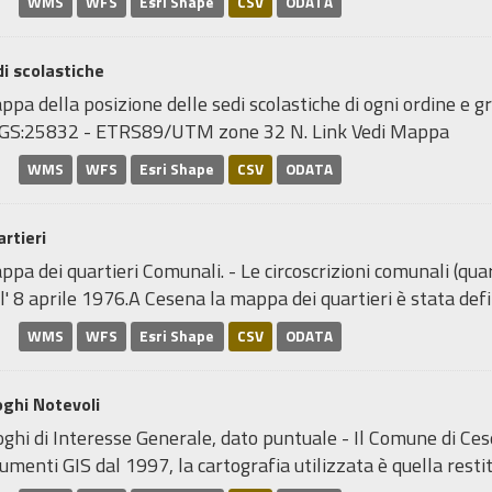
WMS
WFS
Esri Shape
CSV
ODATA
i scolastiche
pa della posizione delle sedi scolastiche di ogni ordine e gr
GS:25832 - ETRS89/UTM zone 32 N. Link Vedi Mappa
WMS
WFS
Esri Shape
CSV
ODATA
rtieri
pa dei quartieri Comunali. - Le circoscrizioni comunali (quar
l' 8 aprile 1976.A Cesena la mappa dei quartieri è stata defin
WMS
WFS
Esri Shape
CSV
ODATA
ghi Notevoli
ghi di Interesse Generale, dato puntuale - Il Comune di Ce
umenti GIS dal 1997, la cartografia utilizzata è quella restitu