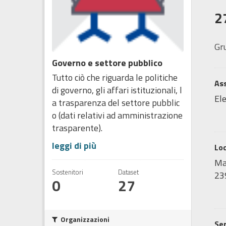
2
Gr
Governo e settore pubblico
Tutto ciò che riguarda le politiche
Ass
di governo, gli affari istituzionali, l
Ele
a trasparenza del settore pubblic
o (dati relativi ad amministrazione
trasparente).
leggi di più
Lo
Map
Sostenitori
Dataset
239
0
27
Organizzazioni
Ser