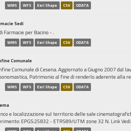
WMS
WFS
Esri Shape
CSV
ODATA
rmacie Sedi
i Farmacie per Bacino - .
WMS
WFS
Esri Shape
CSV
ODATA
nfine Comunale
nfine Comunale di Cesena. Aggiornato a Giugno 2007 dal lavo
onomastica, Patrimonio al fine di renderlo aderente alla real
WMS
WFS
Esri Shape
CSV
ODATA
nema
nco e localizzazione sul territorio delle sale cinematograf
ferimento: EPGS:25832 - ETRS89/UTM zone 32 N. Link Ved