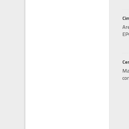
Cim
Are
EP
Cen
Map
con