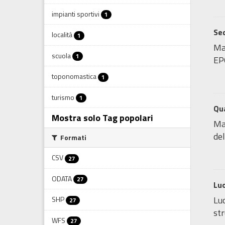
impianti sportivi
1
Sed
località
1
Map
scuola
1
EP
toponomastica
1
turismo
1
Qua
Mostra solo Tag popolari
Map
del
Formati
CSV
27
ODATA
27
Luo
Luo
SHP
27
str
WFS
27