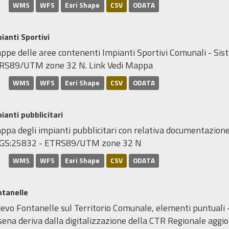
WMS
WFS
Esri Shape
CSV
ODATA
ianti Sportivi
ppe delle aree contenenti Impianti Sportivi Comunali - Sis
RS89/UTM zone 32 N. Link Vedi Mappa
WMS
WFS
Esri Shape
CSV
ODATA
ianti pubblicitari
pa degli impianti pubblicitari con relativa documentazione 
GS:25832 - ETRS89/UTM zone 32 N
WMS
WFS
Esri Shape
CSV
ODATA
ntanelle
ievo Fontanelle sul Territorio Comunale, elementi puntuali 
ena deriva dalla digitalizzazione della CTR Regionale aggior