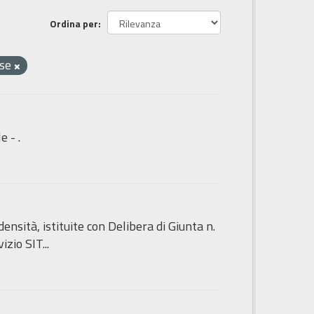
Ordina per
sse
e - .
sità, istituite con Delibera di Giunta n.
zio SIT...