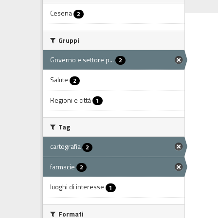
Cesena
2
Gruppi
Governo e settore p...
2
Salute
2
Regioni e città
1
Tag
cartografia
2
farmacie
2
luoghi di interesse
1
Formati