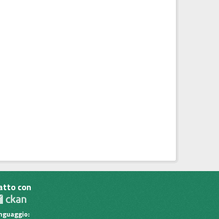
atto con
inguaggio