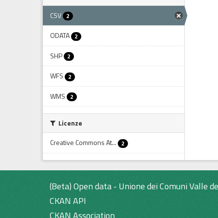
CSV
2
ODATA
2
SHP
2
WFS
2
WMS
2
Licenze
Creative Commons At...
2
(Beta) Open data - Unione dei Comuni Valle de
CKAN API
CKAN Association