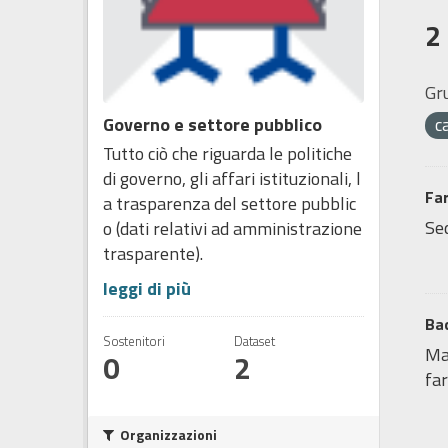
2
Gr
Governo e settore pubblico
c
Tutto ciò che riguarda le politiche
di governo, gli affari istituzionali, l
Fa
a trasparenza del settore pubblic
Sed
o (dati relativi ad amministrazione
trasparente).
leggi di più
Bac
Sostenitori
Dataset
Map
0
2
far
Organizzazioni