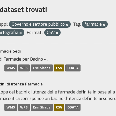
 dataset trovati
uppi:
Governo e settore pubblico
Tag:
farmacie
artografia
Formati:
CSV
rmacie Sedi
i Farmacie per Bacino - .
WMS
WFS
Esri Shape
CSV
ODATA
ini di utenza Farmacie
pa dei bacini di utenza delle farmacie definite in base alla
maceutica corrisponde un bacino d'utenza definito ai sensi de
WMS
WFS
Esri Shape
CSV
ODATA