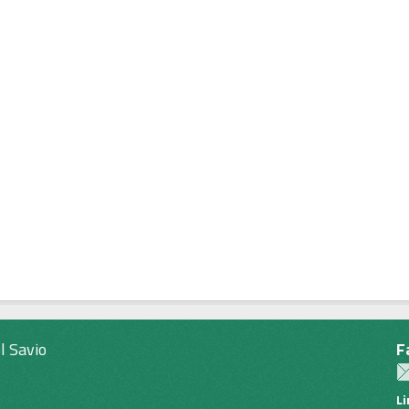
l Savio
F
L