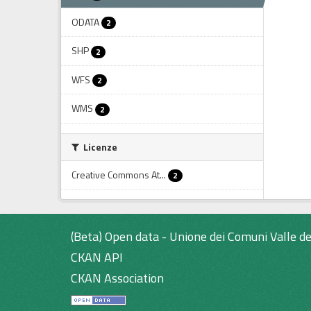
ODATA
2
SHP
2
WFS
2
WMS
2
Licenze
Creative Commons At...
2
(Beta) Open data - Unione dei Comuni Valle de
CKAN API
CKAN Association