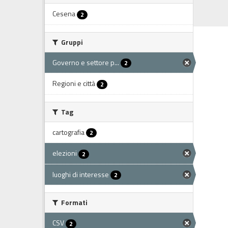
Cesena
2
Gruppi
Governo e settore p...
2
Regioni e città
2
Tag
cartografia
2
elezioni
2
luoghi di interesse
2
Formati
CSV
2