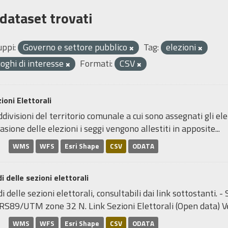
 dataset trovati
uppi:
Governo e settore pubblico
Tag:
elezioni
uoghi di interesse
Formati:
CSV
ioni Elettorali
divisioni del territorio comunale a cui sono assegnati gli elett
asione delle elezioni i seggi vengono allestiti in apposite...
WMS
WFS
Esri Shape
CSV
ODATA
i delle sezioni elettorali
i delle sezioni elettorali, consultabili dai link sottostanti.
RS89/UTM zone 32 N. Link Sezioni Elettorali (Open data) Ve
WMS
WFS
Esri Shape
CSV
ODATA