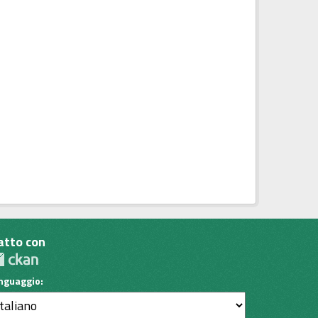
atto con
inguaggio