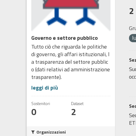
2
Gr
Governo e settore pubblico
l
Tutto ciò che riguarda le politiche
di governo, gli affari istituzionali, l
Sez
a trasparenza del settore pubblic
Sud
o (dati relativi ad amministrazione
occ
trasparente).
leggi di più
Sostenitori
Dataset
Sed
0
2
Sed
ET
Organizzazioni