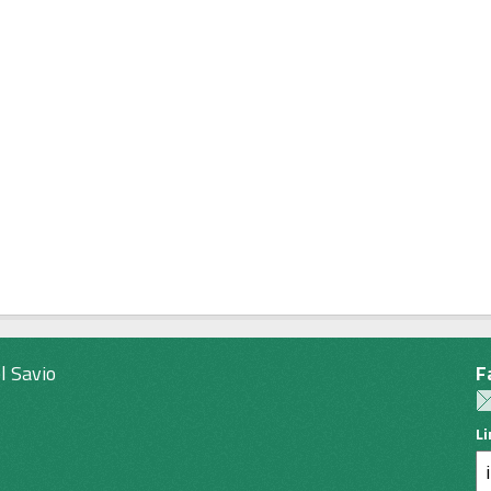
l Savio
F
L