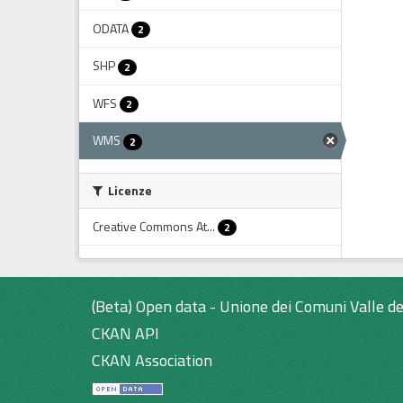
ODATA
2
SHP
2
WFS
2
WMS
2
Licenze
Creative Commons At...
2
(Beta) Open data - Unione dei Comuni Valle de
CKAN API
CKAN Association