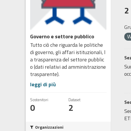
2
Gr
Governo e settore pubblico
Tutto ciò che riguarda le politiche
di governo, gli affari istituzionali, l
Sez
a trasparenza del settore pubblic
Sud
o (dati relativi ad amministrazione
occ
trasparente).
leggi di più
Sostenitori
Dataset
Sed
0
2
Sed
ET
Organizzazioni