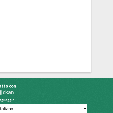
atto con
inguaggio