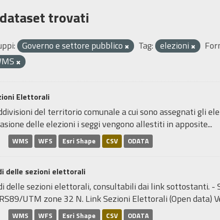
 dataset trovati
uppi:
Governo e settore pubblico
Tag:
elezioni
For
WMS
ioni Elettorali
divisioni del territorio comunale a cui sono assegnati gli elett
asione delle elezioni i seggi vengono allestiti in apposite...
WMS
WFS
Esri Shape
CSV
ODATA
i delle sezioni elettorali
i delle sezioni elettorali, consultabili dai link sottostanti.
RS89/UTM zone 32 N. Link Sezioni Elettorali (Open data) Ve
WMS
WFS
Esri Shape
CSV
ODATA