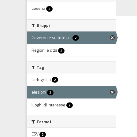
Cesena
2
Gruppi
Governo e settore p...
2
Regioni e città
2
Tag
cartografia
2
elezioni
2
luoghi di interesse
2
Formati
CSV
2