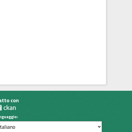
atto con
inguaggio