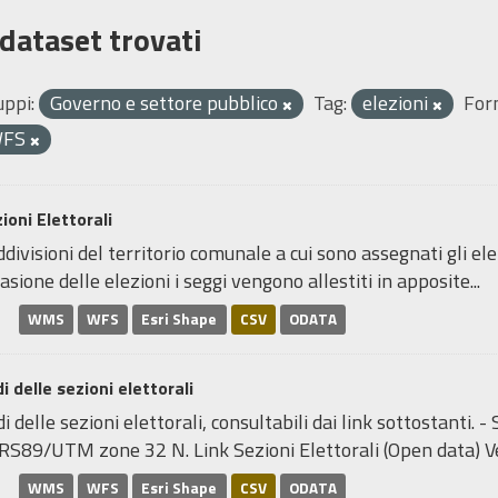
 dataset trovati
uppi:
Governo e settore pubblico
Tag:
elezioni
For
WFS
ioni Elettorali
divisioni del territorio comunale a cui sono assegnati gli elett
asione delle elezioni i seggi vengono allestiti in apposite...
WMS
WFS
Esri Shape
CSV
ODATA
i delle sezioni elettorali
i delle sezioni elettorali, consultabili dai link sottostanti.
RS89/UTM zone 32 N. Link Sezioni Elettorali (Open data) Ve
WMS
WFS
Esri Shape
CSV
ODATA