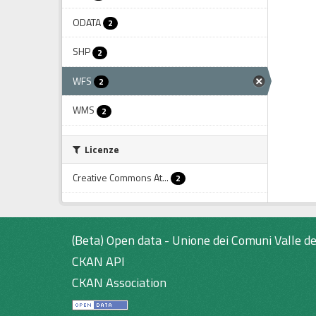
ODATA
2
SHP
2
WFS
2
WMS
2
Licenze
Creative Commons At...
2
(Beta) Open data - Unione dei Comuni Valle de
CKAN API
CKAN Association