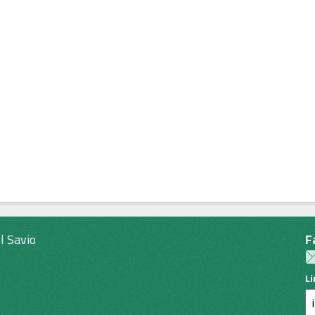
l Savio
F
L