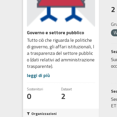
2
Gr
Governo e settore pubblico
Tutto ciò che riguarda le politiche
di governo, gli affari istituzionali, l
Sez
a trasparenza del settore pubblic
Sud
o (dati relativi ad amministrazione
occ
trasparente).
leggi di più
Sostenitori
Dataset
Sed
0
2
Sed
ET
Organizzazioni