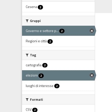
Cesena
2
Gruppi
Governo e settore p...
2
Regioni e città
2
Tag
cartografia
2
elezioni
2
luoghi di interesse
2
Formati
CSV
2