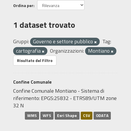
Ordina per
1 dataset trovato
Gruppi:
Governo e settore pubblico
Tag:
cartografia
Organizzazioni:
Montiano
Risultato del Filtro
Confine Comunale
Confine Comunale Montiano - Sistema di
riferimento: EPGS:25832 - ETRS89/UTM zone
32 N
WMS
WFS
Esri Shape
CSV
ODATA