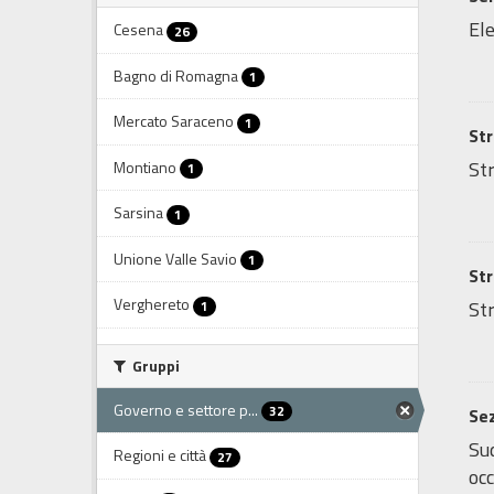
Ele
Cesena
26
Bagno di Romagna
1
Mercato Saraceno
1
Str
Str
Montiano
1
Sarsina
1
Unione Valle Savio
1
Str
Verghereto
Str
1
Gruppi
Governo e settore p...
32
Sez
Sud
Regioni e città
27
occ