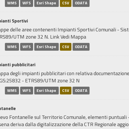
WMS
WFS
Esri Shape
CSV
ODATA
ianti Sportivi
ppe delle aree contenenti Impianti Sportivi Comunali - Sis
RS89/UTM zone 32 N. Link Vedi Mappa
WMS
WFS
Esri Shape
CSV
ODATA
ianti pubblicitari
pa degli impianti pubblicitari con relativa documentazione 
GS:25832 - ETRS89/UTM zone 32 N
WMS
WFS
Esri Shape
CSV
ODATA
ntanelle
ievo Fontanelle sul Territorio Comunale, elementi puntuali 
ena deriva dalla digitalizzazione della CTR Regionale aggior