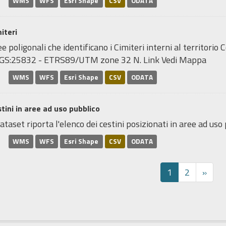
WMS
WFS
Esri Shape
CSV
ODATA
iteri
e poligonali che identificano i Cimiteri interni al territori
GS:25832 - ETRS89/UTM zone 32 N. Link Vedi Mappa
WMS
WFS
Esri Shape
CSV
ODATA
tini in aree ad uso pubblico
dataset riporta l'elenco dei cestini posizionati in aree ad uso p
WMS
WFS
Esri Shape
CSV
ODATA
1
2
»