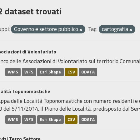
2 dataset trovati
uppi:
Governo e settore pubblico
Tag:
cartografia
ociazioni di Volontariato
nco delle Associazioni di Volontariato sul territorio Comunal
WMS
WFS
Esri Shape
CSV
ODATA
calità Toponomastiche
pa delle Località Toponomastiche con numero residenti e den
 del 5/11/2014. Il Piano delle Località, predisposto dal Servi
WMS
WFS
Esri Shape
CSV
ODATA
vizi Terzo Settore