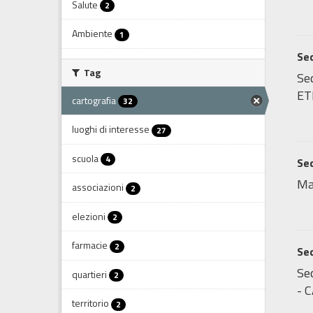
Salute
2
Ambiente
1
Sed
Tag
Sed
ET
cartografia
32
luoghi di interesse
27
scuola
4
Sed
Ma
associazioni
2
elezioni
2
farmacie
2
Sed
Sed
quartieri
2
- C
territorio
2