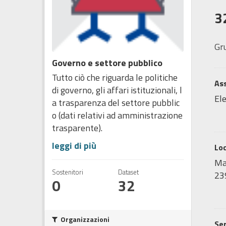
3
Gr
Governo e settore pubblico
Tutto ciò che riguarda le politiche
Ass
di governo, gli affari istituzionali, l
Ele
a trasparenza del settore pubblic
o (dati relativi ad amministrazione
trasparente).
leggi di più
Lo
Map
Sostenitori
Dataset
239
0
32
Organizzazioni
Ser