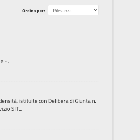
Ordina per
e - .
sità, istituite con Delibera di Giunta n.
zio SIT...