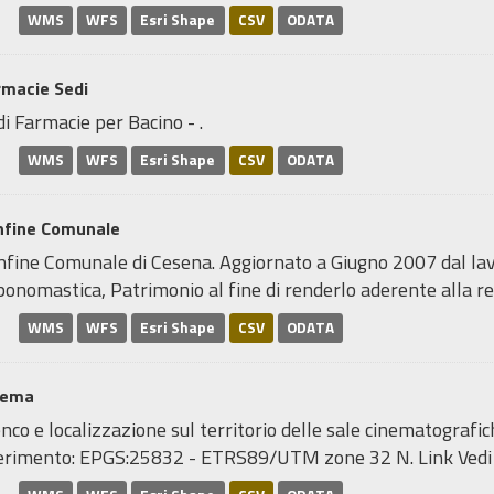
WMS
WFS
Esri Shape
CSV
ODATA
rmacie Sedi
i Farmacie per Bacino - .
WMS
WFS
Esri Shape
CSV
ODATA
nfine Comunale
nfine Comunale di Cesena. Aggiornato a Giugno 2007 dal lavo
onomastica, Patrimonio al fine di renderlo aderente alla real
WMS
WFS
Esri Shape
CSV
ODATA
nema
nco e localizzazione sul territorio delle sale cinematograf
ferimento: EPGS:25832 - ETRS89/UTM zone 32 N. Link Ved