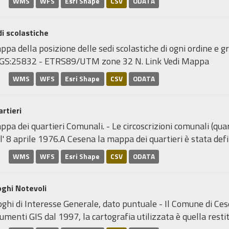
WMS
WFS
Esri Shape
CSV
ODATA
i scolastiche
pa della posizione delle sedi scolastiche di ogni ordine e gr
GS:25832 - ETRS89/UTM zone 32 N. Link Vedi Mappa
WMS
WFS
Esri Shape
CSV
ODATA
rtieri
pa dei quartieri Comunali. - Le circoscrizioni comunali (quar
l' 8 aprile 1976.A Cesena la mappa dei quartieri è stata defin
WMS
WFS
Esri Shape
CSV
ODATA
ghi Notevoli
ghi di Interesse Generale, dato puntuale - Il Comune di Ce
umenti GIS dal 1997, la cartografia utilizzata è quella restitu