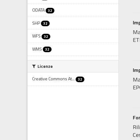
ODATA
32
Imp
SHP
32
Ma
WFS
32
ET
WMS
32
Licenze
Imp
Creative Commons At...
Map
32
EP
Fo
Ril
Ces