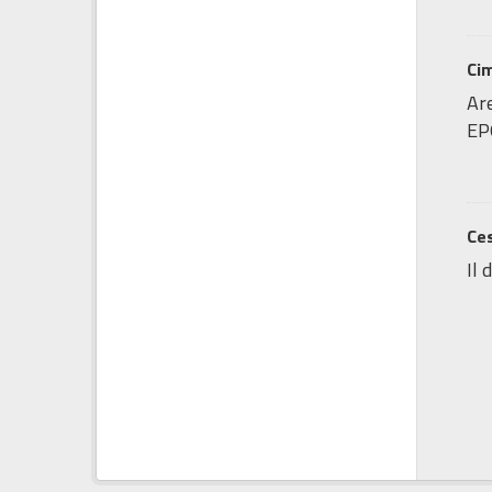
Cim
Are
EP
Ces
Il 