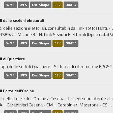
WMS
WFS
Esri Shape
CSV
ODATA
i delle sezioni elettorali
i delle sezioni elettorali, consultabili dai link sottostanti.
RS89/UTM zone 32 N. Link Sezioni Elettorali (Open data) Ve
WMS
WFS
Esri Shape
CSV
ODATA
i di Quartiere
ppa delle sedi di Quartiere - Sistema di riferimento: EP
WMS
WFS
Esri Shape
CSV
ODATA
i Forze dell'Ordine
i delle Forze dell'Ordine a Cesena - Le sedi sono riferite al
A = Carabinieri Cesena - CM = Carabinieri Macerone - CS =..