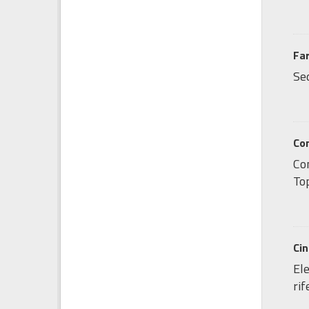
Fa
Sed
Co
Co
Top
Ci
Ele
ri