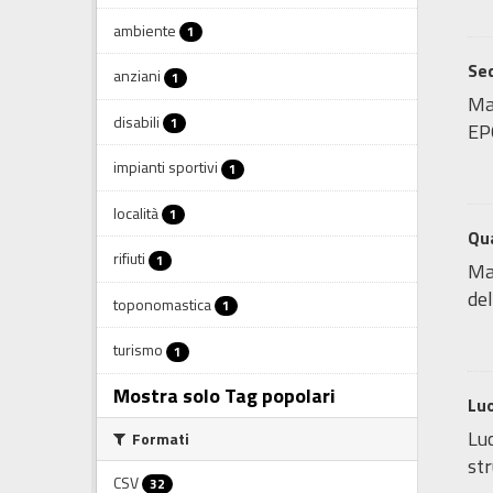
ambiente
1
Sed
anziani
1
Map
disabili
1
EP
impianti sportivi
1
località
1
Qua
rifiuti
1
Map
del
toponomastica
1
turismo
1
Mostra solo Tag popolari
Luo
Luo
Formati
str
CSV
32