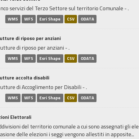
nco servizi del Terzo Settore sul territorio Comunale - .
WMS
WFS
Esri Shape
CSV
ODATA
utture di riposo per anziani
utture di riposo per anziani - .
WMS
WFS
Esri Shape
CSV
ODATA
utture accolta disabili
utture di Accoglimento per Disabili - .
WMS
WFS
Esri Shape
CSV
ODATA
ioni Elettorali
divisioni del territorio comunale a cui sono assegnati gli elett
asione delle elezioni i seggi vengono allestiti in apposite...