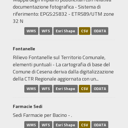
documentazione fotografica - Sistema di
riferimento: EPGS:25832 - ETRS89/UTM zone
32 N
WMS
WFS
Esri Shape
CSV
ODATA
Fontanelle
Rilievo Fontanelle sul Territorio Comunale,
elementi puntuali - La cartografia di base del
Comune di Cesena deriva dalla digitalizzazione
della CTR Regionale aggiornata con un...
WMS
WFS
Esri Shape
CSV
ODATA
Farmacie Sedi
Sedi Farmacie per Bacino - .
WMS
WFS
Esri Shape
CSV
ODATA