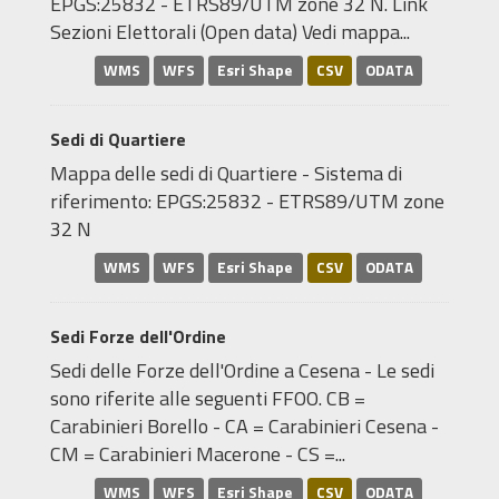
EPGS:25832 - ETRS89/UTM zone 32 N. Link
Sezioni Elettorali (Open data) Vedi mappa...
WMS
WFS
Esri Shape
CSV
ODATA
Sedi di Quartiere
Mappa delle sedi di Quartiere - Sistema di
riferimento: EPGS:25832 - ETRS89/UTM zone
32 N
WMS
WFS
Esri Shape
CSV
ODATA
Sedi Forze dell'Ordine
Sedi delle Forze dell'Ordine a Cesena - Le sedi
sono riferite alle seguenti FFOO. CB =
Carabinieri Borello - CA = Carabinieri Cesena -
CM = Carabinieri Macerone - CS =...
WMS
WFS
Esri Shape
CSV
ODATA