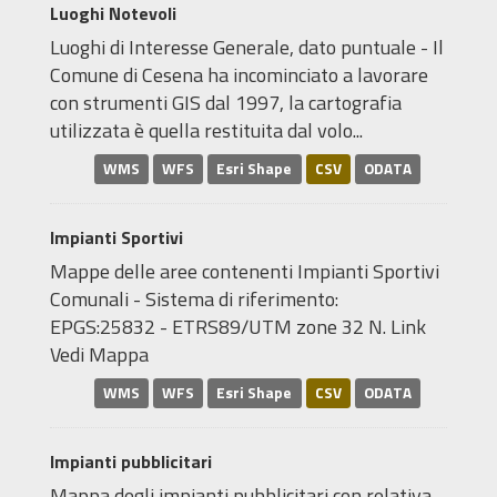
Luoghi Notevoli
Luoghi di Interesse Generale, dato puntuale - Il
Comune di Cesena ha incominciato a lavorare
con strumenti GIS dal 1997, la cartografia
utilizzata è quella restituita dal volo...
WMS
WFS
Esri Shape
CSV
ODATA
Impianti Sportivi
Mappe delle aree contenenti Impianti Sportivi
Comunali - Sistema di riferimento:
EPGS:25832 - ETRS89/UTM zone 32 N. Link
Vedi Mappa
WMS
WFS
Esri Shape
CSV
ODATA
Impianti pubblicitari
Mappa degli impianti pubblicitari con relativa