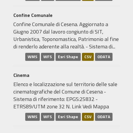
Confine Comunale
Confine Comunale di Cesena. Aggiornato a
Giugno 2007 dal lavoro congiunto di SIT,
Urbanistica, Toponomastica, Patrimonio al fine
di renderlo aderente alla realtà. - Sistema di...
WMS
WFS
Esri Shape
CSV
ODATA
Cinema
Elenco e localizzazione sul territorio delle sale
cinematografiche del Comune di Cesena -
Sistema di riferimento: EPGS:25832 -
ETRS89/UTM zone 32 N. Link Vedi Mappa
WMS
WFS
Esri Shape
CSV
ODATA