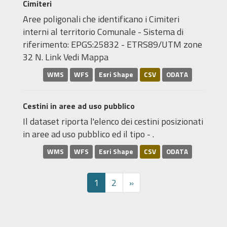
Cimiteri
Aree poligonali che identificano i Cimiteri
interni al territorio Comunale - Sistema di
riferimento: EPGS:25832 - ETRS89/UTM zone
32 N. Link Vedi Mappa
WMS
WFS
Esri Shape
CSV
ODATA
Cestini in aree ad uso pubblico
Il dataset riporta l'elenco dei cestini posizionati
in aree ad uso pubblico ed il tipo - .
WMS
WFS
Esri Shape
CSV
ODATA
1
2
»