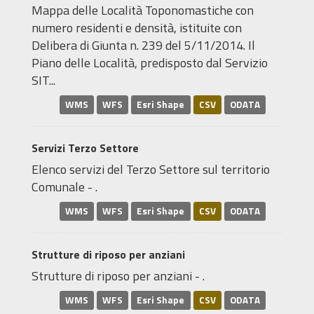
Mappa delle Località Toponomastiche con
numero residenti e densità, istituite con
Delibera di Giunta n. 239 del 5/11/2014. Il
Piano delle Località, predisposto dal Servizio
SIT...
WMS
WFS
Esri Shape
CSV
ODATA
Servizi Terzo Settore
Elenco servizi del Terzo Settore sul territorio
Comunale - .
WMS
WFS
Esri Shape
CSV
ODATA
Strutture di riposo per anziani
Strutture di riposo per anziani - .
WMS
WFS
Esri Shape
CSV
ODATA