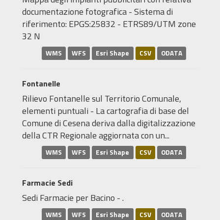
documentazione fotografica - Sistema di
riferimento: EPGS:25832 - ETRS89/UTM zone
32 N
WMS
WFS
Esri Shape
CSV
ODATA
Fontanelle
Rilievo Fontanelle sul Territorio Comunale,
elementi puntuali - La cartografia di base del
Comune di Cesena deriva dalla digitalizzazione
della CTR Regionale aggiornata con un...
WMS
WFS
Esri Shape
CSV
ODATA
Farmacie Sedi
Sedi Farmacie per Bacino - .
WMS
WFS
Esri Shape
CSV
ODATA