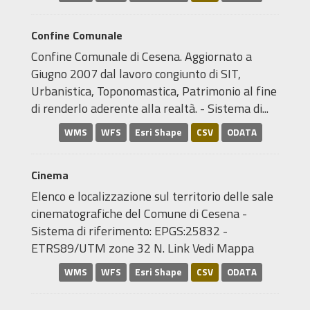
Confine Comunale
Confine Comunale di Cesena. Aggiornato a
Giugno 2007 dal lavoro congiunto di SIT,
Urbanistica, Toponomastica, Patrimonio al fine
di renderlo aderente alla realtà. - Sistema di...
WMS
WFS
Esri Shape
CSV
ODATA
Cinema
Elenco e localizzazione sul territorio delle sale
cinematografiche del Comune di Cesena -
Sistema di riferimento: EPGS:25832 -
ETRS89/UTM zone 32 N. Link Vedi Mappa
WMS
WFS
Esri Shape
CSV
ODATA