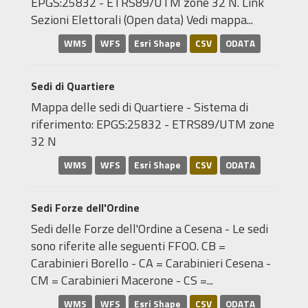
EPGS:25832 - ETRS89/UTM zone 32 N. Link
Sezioni Elettorali (Open data) Vedi mappa...
WMS
WFS
Esri Shape
CSV
ODATA
Sedi di Quartiere
Mappa delle sedi di Quartiere - Sistema di
riferimento: EPGS:25832 - ETRS89/UTM zone
32 N
WMS
WFS
Esri Shape
CSV
ODATA
Sedi Forze dell'Ordine
Sedi delle Forze dell'Ordine a Cesena - Le sedi
sono riferite alle seguenti FFOO. CB =
Carabinieri Borello - CA = Carabinieri Cesena -
CM = Carabinieri Macerone - CS =...
WMS
WFS
Esri Shape
CSV
ODATA