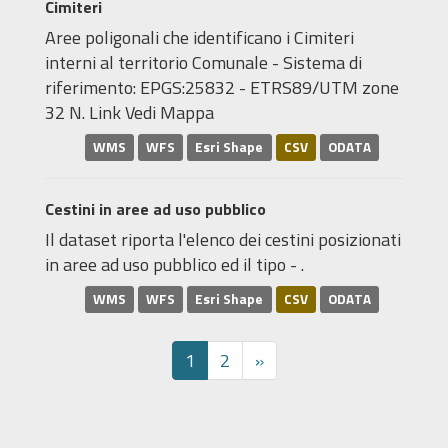
Cimiteri
Aree poligonali che identificano i Cimiteri
interni al territorio Comunale - Sistema di
riferimento: EPGS:25832 - ETRS89/UTM zone
32 N. Link Vedi Mappa
WMS
WFS
Esri Shape
CSV
ODATA
Cestini in aree ad uso pubblico
Il dataset riporta l'elenco dei cestini posizionati
in aree ad uso pubblico ed il tipo - .
WMS
WFS
Esri Shape
CSV
ODATA
1
2
»