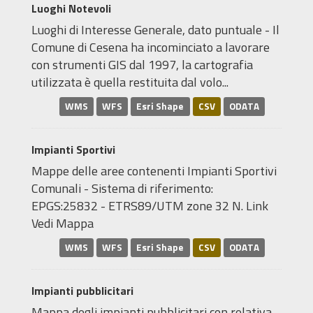
Luoghi Notevoli
Luoghi di Interesse Generale, dato puntuale - Il
Comune di Cesena ha incominciato a lavorare
con strumenti GIS dal 1997, la cartografia
utilizzata è quella restituita dal volo...
WMS
WFS
Esri Shape
CSV
ODATA
Impianti Sportivi
Mappe delle aree contenenti Impianti Sportivi
Comunali - Sistema di riferimento:
EPGS:25832 - ETRS89/UTM zone 32 N. Link
Vedi Mappa
WMS
WFS
Esri Shape
CSV
ODATA
Impianti pubblicitari
Mappa degli impianti pubblicitari con relativa