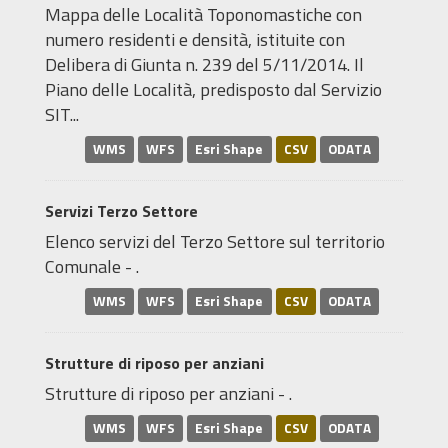
Mappa delle Località Toponomastiche con
numero residenti e densità, istituite con
Delibera di Giunta n. 239 del 5/11/2014. Il
Piano delle Località, predisposto dal Servizio
SIT...
WMS
WFS
Esri Shape
CSV
ODATA
Servizi Terzo Settore
Elenco servizi del Terzo Settore sul territorio
Comunale - .
WMS
WFS
Esri Shape
CSV
ODATA
Strutture di riposo per anziani
Strutture di riposo per anziani - .
WMS
WFS
Esri Shape
CSV
ODATA