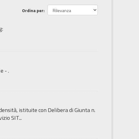
Ordina per
g:
e - .
sità, istituite con Delibera di Giunta n.
zio SIT...