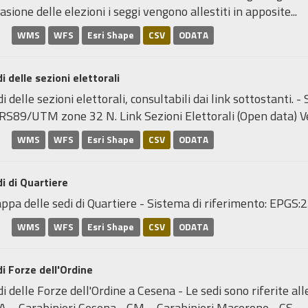
asione delle elezioni i seggi vengono allestiti in apposite...
WMS
WFS
Esri Shape
CSV
ODATA
i delle sezioni elettorali
i delle sezioni elettorali, consultabili dai link sottostanti.
RS89/UTM zone 32 N. Link Sezioni Elettorali (Open data) Ve
WMS
WFS
Esri Shape
CSV
ODATA
i di Quartiere
ppa delle sedi di Quartiere - Sistema di riferimento: EP
WMS
WFS
Esri Shape
CSV
ODATA
i Forze dell'Ordine
i delle Forze dell'Ordine a Cesena - Le sedi sono riferite al
A = Carabinieri Cesena - CM = Carabinieri Macerone - CS =..