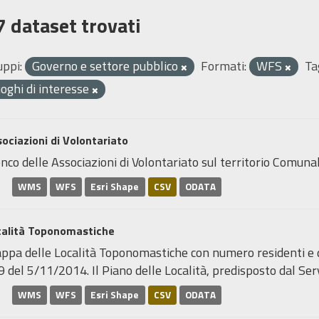
7 dataset trovati
uppi:
Governo e settore pubblico
Formati:
WFS
Ta
uoghi di interesse
ociazioni di Volontariato
nco delle Associazioni di Volontariato sul territorio Comunal
WMS
WFS
Esri Shape
CSV
ODATA
calità Toponomastiche
pa delle Località Toponomastiche con numero residenti e den
 del 5/11/2014. Il Piano delle Località, predisposto dal Servi
WMS
WFS
Esri Shape
CSV
ODATA