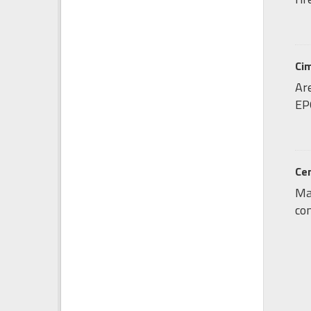
Cim
Are
EP
Cen
Map
con