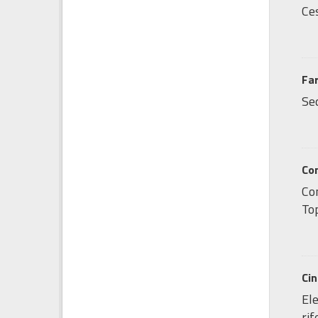
Ces
Fa
Sed
Co
Co
Top
Ci
Ele
ri