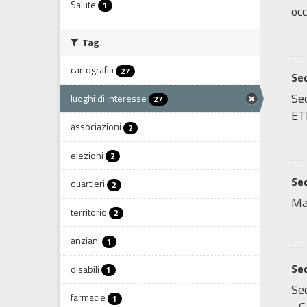
Salute
1
occ
Tag
cartografia
27
Sed
Sed
luoghi di interesse
27
ET
associazioni
2
elezioni
2
Sed
quartieri
2
Ma
territorio
2
anziani
1
Sed
disabili
1
Sed
farmacie
1
- C