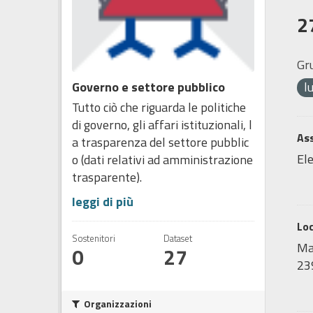
2
Gr
Governo e settore pubblico
l
Tutto ciò che riguarda le politiche
di governo, gli affari istituzionali, l
Ass
a trasparenza del settore pubblic
Ele
o (dati relativi ad amministrazione
trasparente).
leggi di più
Lo
Sostenitori
Dataset
Map
0
27
239
Organizzazioni