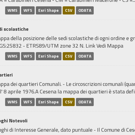
WMS
WFS
Esri Shape
CSV
ODATA
i scolastiche
pa della posizione delle sedi scolastiche di ogni ordine e gr
GS:25832 - ETRS89/UTM zone 32 N. Link Vedi Mappa
WMS
WFS
Esri Shape
CSV
ODATA
rtieri
pa dei quartieri Comunali. - Le circoscrizioni comunali (quar
l' 8 aprile 1976.A Cesena la mappa dei quartieri è stata defin
WMS
WFS
Esri Shape
CSV
ODATA
ghi Notevoli
ghi di Interesse Generale, dato puntuale - Il Comune di Ce