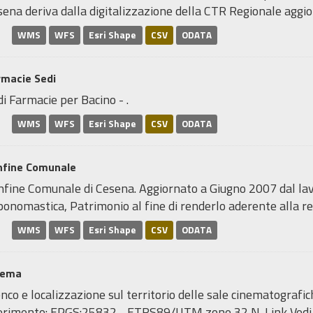
ena deriva dalla digitalizzazione della CTR Regionale aggior
WMS
WFS
Esri Shape
CSV
ODATA
rmacie Sedi
i Farmacie per Bacino - .
WMS
WFS
Esri Shape
CSV
ODATA
nfine Comunale
nfine Comunale di Cesena. Aggiornato a Giugno 2007 dal lavo
onomastica, Patrimonio al fine di renderlo aderente alla real
WMS
WFS
Esri Shape
CSV
ODATA
nema
nco e localizzazione sul territorio delle sale cinematograf
ferimento: EPGS:25832 - ETRS89/UTM zone 32 N. Link Ved