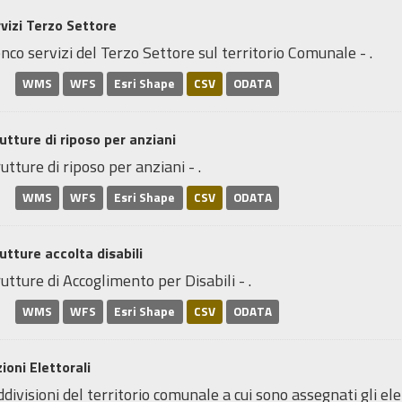
vizi Terzo Settore
nco servizi del Terzo Settore sul territorio Comunale - .
WMS
WFS
Esri Shape
CSV
ODATA
utture di riposo per anziani
utture di riposo per anziani - .
WMS
WFS
Esri Shape
CSV
ODATA
utture accolta disabili
utture di Accoglimento per Disabili - .
WMS
WFS
Esri Shape
CSV
ODATA
ioni Elettorali
divisioni del territorio comunale a cui sono assegnati gli elett