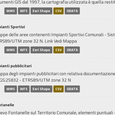
umenti GIS dal 1997, la cartografia utilizzata è quella restitu
WMS
WFS
Esri Shape
CSV
ODATA
ianti Sportivi
ppe delle aree contenenti Impianti Sportivi Comunali - Sis
RS89/UTM zone 32 N. Link Vedi Mappa
WMS
WFS
Esri Shape
CSV
ODATA
ianti pubblicitari
pa degli impianti pubblicitari con relativa documentazione 
GS:25832 - ETRS89/UTM zone 32 N
WMS
WFS
Esri Shape
CSV
ODATA
ntanelle
ievo Fontanelle sul Territorio Comunale, elementi puntuali 