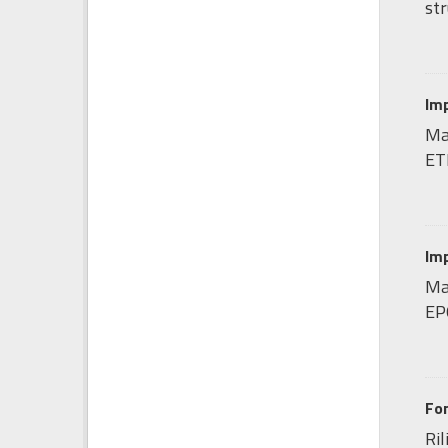
str
Imp
Ma
ET
Imp
Map
EP
Fo
Ril