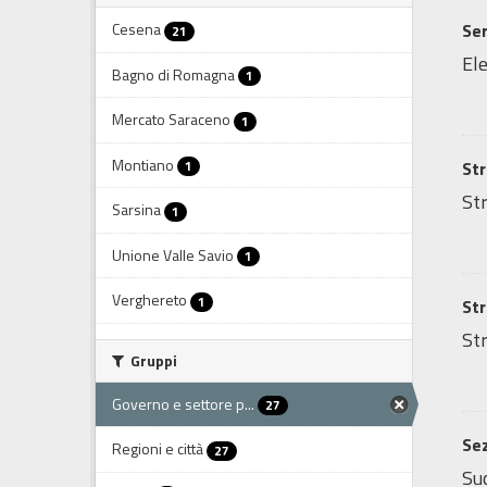
Cesena
Ser
21
Ele
Bagno di Romagna
1
Mercato Saraceno
1
Montiano
1
Str
Str
Sarsina
1
Unione Valle Savio
1
Verghereto
1
Str
Str
Gruppi
Governo e settore p...
27
Sez
Regioni e città
27
Sud