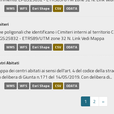
WMS
WFS
Esri Shape
CSV
ODATA
iteri
e poligonali che identificano i Cimiteri interni al territori
GS:25832 - ETRS89/UTM zone 32 N. Link Vedi Mappa
WMS
WFS
Esri Shape
CSV
ODATA
tri Abitati
pa dei centri abitati ai sensi dell'art. 4 del codice della stra
 delibera di Giunta n.171 del 14/05/2019. Con delibera di...
WMS
WFS
Esri Shape
CSV
ODATA
1
2
»