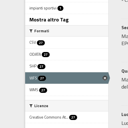
impianti sportivi
1
Mostra altro Tag
Sed
Formati
Map
CSV
EP
27
ODATA
27
SHP
27
Qua
WFS
27
Map
del
WMS
27
Licenze
Luo
Creative Commons At...
27
Luo