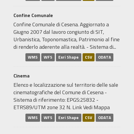
Confine Comunale
Confine Comunale di Cesena. Aggiornato a
Giugno 2007 dal lavoro congiunto di SIT,
Urbanistica, Toponomastica, Patrimonio al fine
di renderlo aderente alla realtà. - Sistema di...
WMS
WFS
Esri Shape
CSV
ODATA
Cinema
Elenco e localizzazione sul territorio delle sale
cinematografiche del Comune di Cesena -
Sistema di riferimento: EPGS:25832 -
ETRS89/UTM zone 32 N. Link Vedi Mappa
WMS
WFS
Esri Shape
CSV
ODATA