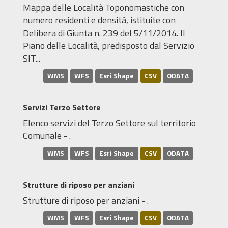
Mappa delle Località Toponomastiche con
numero residenti e densità, istituite con
Delibera di Giunta n. 239 del 5/11/2014. Il
Piano delle Località, predisposto dal Servizio
SIT...
WMS
WFS
Esri Shape
CSV
ODATA
Servizi Terzo Settore
Elenco servizi del Terzo Settore sul territorio
Comunale - .
WMS
WFS
Esri Shape
CSV
ODATA
Strutture di riposo per anziani
Strutture di riposo per anziani - .
WMS
WFS
Esri Shape
CSV
ODATA