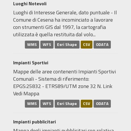
Luoghi Notevoli
Luoghi di Interesse Generale, dato puntuale - Il
Comune di Cesena ha incominciato a lavorare
con strumenti GIS dal 1997, la cartografia
utilizzata è quella restituita dal volo...
WMS
WFS
Esri Shape
CSV
ODATA
Impianti Sportivi
Mappe delle aree contenenti Impianti Sportivi
Comunali - Sistema di riferimento:
EPGS:25832 - ETRS89/UTM zone 32 N. Link
Vedi Mappa
WMS
WFS
Esri Shape
CSV
ODATA
Impianti pubblicitari
Mappa degli impianti pubblicitari con relativa