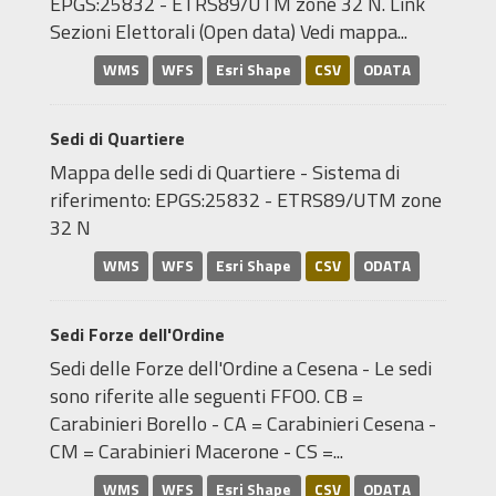
EPGS:25832 - ETRS89/UTM zone 32 N. Link
Sezioni Elettorali (Open data) Vedi mappa...
WMS
WFS
Esri Shape
CSV
ODATA
Sedi di Quartiere
Mappa delle sedi di Quartiere - Sistema di
riferimento: EPGS:25832 - ETRS89/UTM zone
32 N
WMS
WFS
Esri Shape
CSV
ODATA
Sedi Forze dell'Ordine
Sedi delle Forze dell'Ordine a Cesena - Le sedi
sono riferite alle seguenti FFOO. CB =
Carabinieri Borello - CA = Carabinieri Cesena -
CM = Carabinieri Macerone - CS =...
WMS
WFS
Esri Shape
CSV
ODATA