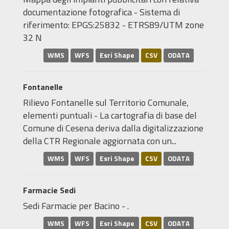
documentazione fotografica - Sistema di
riferimento: EPGS:25832 - ETRS89/UTM zone
32 N
WMS
WFS
Esri Shape
CSV
ODATA
Fontanelle
Rilievo Fontanelle sul Territorio Comunale,
elementi puntuali - La cartografia di base del
Comune di Cesena deriva dalla digitalizzazione
della CTR Regionale aggiornata con un...
WMS
WFS
Esri Shape
CSV
ODATA
Farmacie Sedi
Sedi Farmacie per Bacino - .
WMS
WFS
Esri Shape
CSV
ODATA