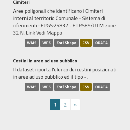
Cimiteri
Aree poligonali che identificano i Cimiteri
interni al territorio Comunale - Sistema di
riferimento: EPGS:25832 - ETRS89/UTM zone
32 N. Link Vedi Mappa
WMS
WFS
Esri Shape
CSV
ODATA
Cestini in aree ad uso pubblico
Il dataset riporta l'elenco dei cestini posizionati
in aree ad uso pubblico ed il tipo - .
WMS
WFS
Esri Shape
CSV
ODATA
1
2
»