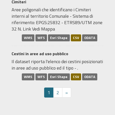
Cimiteri
Aree poligonali che identificano i Cimiteri
interni al territorio Comunale - Sistema di
riferimento: EPGS:25832 - ETRS89/UTM zone
32 N. Link Vedi Mappa
WMS
WFS
Esri Shape
CSV
ODATA
Cestini in aree ad uso pubblico
Il dataset riporta l'elenco dei cestini posizionati
in aree ad uso pubblico ed il tipo - .
WMS
WFS
Esri Shape
CSV
ODATA
1
2
»