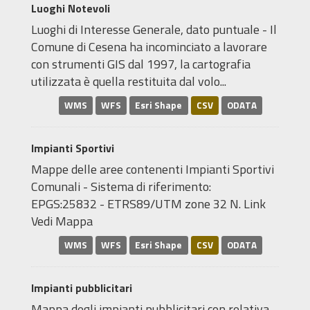
Luoghi Notevoli
Luoghi di Interesse Generale, dato puntuale - Il
Comune di Cesena ha incominciato a lavorare
con strumenti GIS dal 1997, la cartografia
utilizzata è quella restituita dal volo...
WMS
WFS
Esri Shape
CSV
ODATA
Impianti Sportivi
Mappe delle aree contenenti Impianti Sportivi
Comunali - Sistema di riferimento:
EPGS:25832 - ETRS89/UTM zone 32 N. Link
Vedi Mappa
WMS
WFS
Esri Shape
CSV
ODATA
Impianti pubblicitari
Mappa degli impianti pubblicitari con relativa