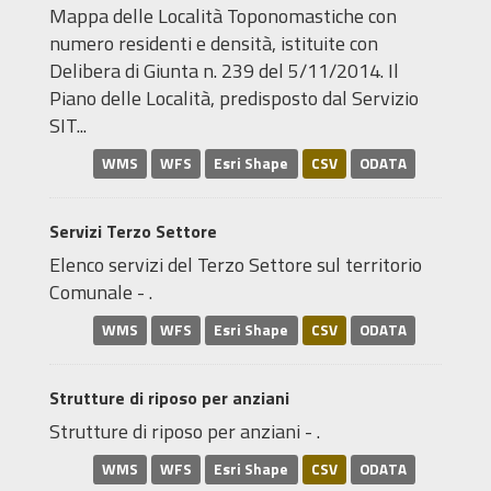
Mappa delle Località Toponomastiche con
numero residenti e densità, istituite con
Delibera di Giunta n. 239 del 5/11/2014. Il
Piano delle Località, predisposto dal Servizio
SIT...
WMS
WFS
Esri Shape
CSV
ODATA
Servizi Terzo Settore
Elenco servizi del Terzo Settore sul territorio
Comunale - .
WMS
WFS
Esri Shape
CSV
ODATA
Strutture di riposo per anziani
Strutture di riposo per anziani - .
WMS
WFS
Esri Shape
CSV
ODATA