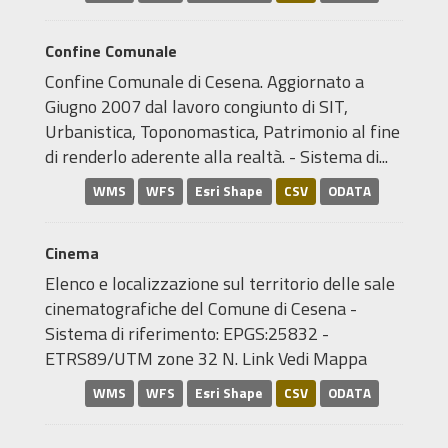
Confine Comunale
Confine Comunale di Cesena. Aggiornato a
Giugno 2007 dal lavoro congiunto di SIT,
Urbanistica, Toponomastica, Patrimonio al fine
di renderlo aderente alla realtà. - Sistema di...
WMS
WFS
Esri Shape
CSV
ODATA
Cinema
Elenco e localizzazione sul territorio delle sale
cinematografiche del Comune di Cesena -
Sistema di riferimento: EPGS:25832 -
ETRS89/UTM zone 32 N. Link Vedi Mappa
WMS
WFS
Esri Shape
CSV
ODATA