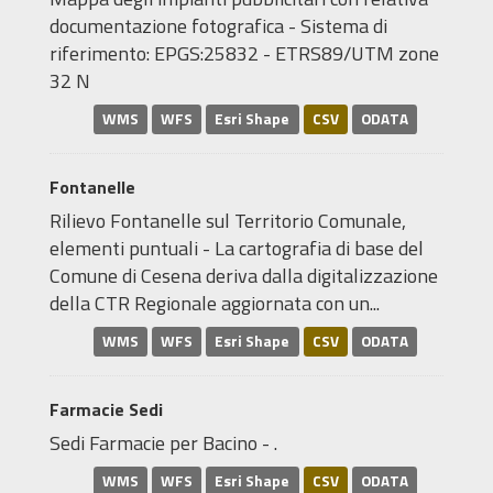
documentazione fotografica - Sistema di
riferimento: EPGS:25832 - ETRS89/UTM zone
32 N
WMS
WFS
Esri Shape
CSV
ODATA
Fontanelle
Rilievo Fontanelle sul Territorio Comunale,
elementi puntuali - La cartografia di base del
Comune di Cesena deriva dalla digitalizzazione
della CTR Regionale aggiornata con un...
WMS
WFS
Esri Shape
CSV
ODATA
Farmacie Sedi
Sedi Farmacie per Bacino - .
WMS
WFS
Esri Shape
CSV
ODATA