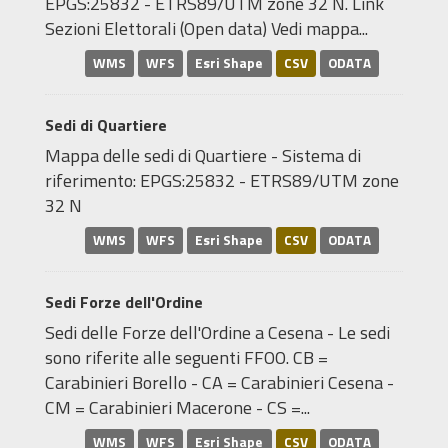
EPGS:25832 - ETRS89/UTM zone 32 N. Link
Sezioni Elettorali (Open data) Vedi mappa...
WMS
WFS
Esri Shape
CSV
ODATA
Sedi di Quartiere
Mappa delle sedi di Quartiere - Sistema di
riferimento: EPGS:25832 - ETRS89/UTM zone
32 N
WMS
WFS
Esri Shape
CSV
ODATA
Sedi Forze dell'Ordine
Sedi delle Forze dell'Ordine a Cesena - Le sedi
sono riferite alle seguenti FFOO. CB =
Carabinieri Borello - CA = Carabinieri Cesena -
CM = Carabinieri Macerone - CS =...
WMS
WFS
Esri Shape
CSV
ODATA