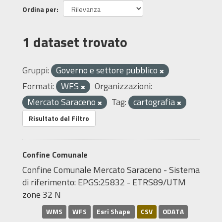
Ordina per
1 dataset trovato
Gruppi:
Governo e settore pubblico
Formati:
WFS
Organizzazioni:
Mercato Saraceno
Tag:
cartografia
Risultato del Filtro
Confine Comunale
Confine Comunale Mercato Saraceno - Sistema
di riferimento: EPGS:25832 - ETRS89/UTM
zone 32 N
WMS
WFS
Esri Shape
CSV
ODATA