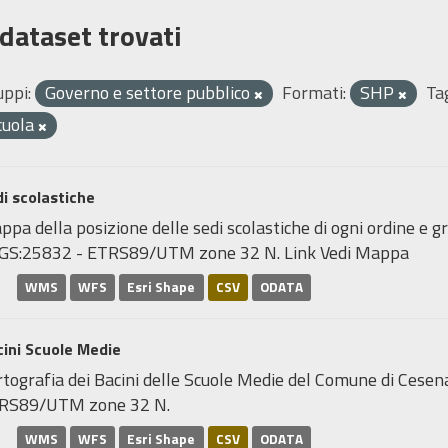
 dataset trovati
uppi:
Governo e settore pubblico
Formati:
SHP
Ta
cuola
i scolastiche
pa della posizione delle sedi scolastiche di ogni ordine e gr
GS:25832 - ETRS89/UTM zone 32 N. Link Vedi Mappa
WMS
WFS
Esri Shape
CSV
ODATA
ini Scuole Medie
tografia dei Bacini delle Scuole Medie del Comune di Cesen
RS89/UTM zone 32 N.
WMS
WFS
Esri Shape
CSV
ODATA