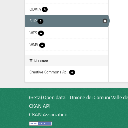
ODATA
4
SHP
4
WFS
4
WMS
4
Licenze
Creative Commons At...
4
(Beta) Open data - Unione dei Comuni Valle de
CKAN API
CKAN Association