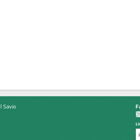
l Savio
F
L