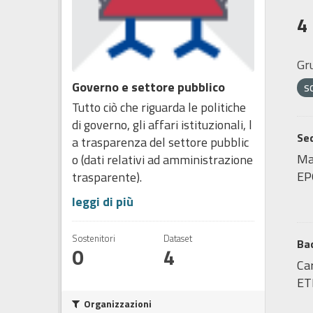
4
Gr
Governo e settore pubblico
s
Tutto ciò che riguarda le politiche
di governo, gli affari istituzionali, l
Sed
a trasparenza del settore pubblic
Map
o (dati relativi ad amministrazione
EP
trasparente).
leggi di più
Sostenitori
Dataset
Bac
0
4
Car
ET
Organizzazioni