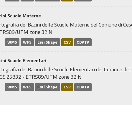
cini Scuole Materne
rtografia dei Bacini delle Scuole Materne del Comune di Ce
ETRS89/UTM zone 32 N
WMS
WFS
Esri Shape
CSV
ODATA
ini Scuole Elementari
tografia dei Bacini delle Scuole Elementari del Comune di C
GS:25832 - ETRS89/UTM zone 32 N.
WMS
WFS
Esri Shape
CSV
ODATA