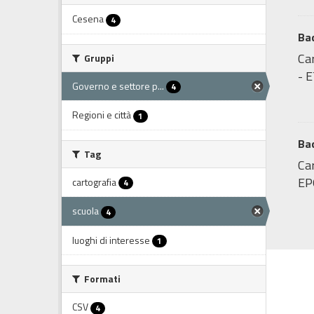
Cesena
4
Ba
Ca
Gruppi
- 
Governo e settore p...
4
Regioni e città
1
Bac
Tag
Car
EP
cartografia
4
scuola
4
luoghi di interesse
1
Formati
CSV
4