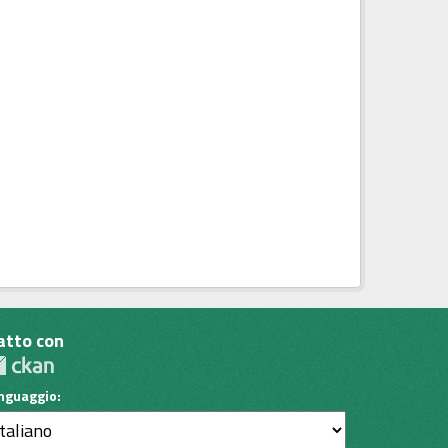
atto con
inguaggio