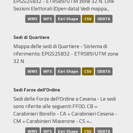
EPGS:25832 - ETRS89/UTM zone 32 N. Link
Sezioni Elettorali (Open data) Vedi mappa...
WMS
WFS
Esri Shape
CSV
ODATA
Sedi di Quartiere
Mappa delle sedi di Quartiere - Sistema di
riferimento: EPGS:25832 - ETRS89/UTM zone
32 N
WMS
WFS
Esri Shape
CSV
ODATA
Sedi Forze dell'Ordine
Sedi delle Forze dell'Ordine a Cesena - Le sedi
sono riferite alle seguenti FFOO. CB =
Carabinieri Borello - CA = Carabinieri Cesena -
CM = Carabinieri Macerone - CS =...
WMS
WFS
Esri Shape
CSV
ODATA