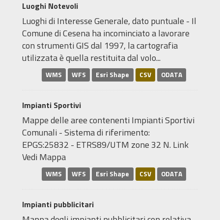
Luoghi Notevoli
Luoghi di Interesse Generale, dato puntuale - Il
Comune di Cesena ha incominciato a lavorare
con strumenti GIS dal 1997, la cartografia
utilizzata è quella restituita dal volo...
WMS
WFS
Esri Shape
CSV
ODATA
Impianti Sportivi
Mappe delle aree contenenti Impianti Sportivi
Comunali - Sistema di riferimento:
EPGS:25832 - ETRS89/UTM zone 32 N. Link
Vedi Mappa
WMS
WFS
Esri Shape
CSV
ODATA
Impianti pubblicitari
Mappa degli impianti pubblicitari con relativa