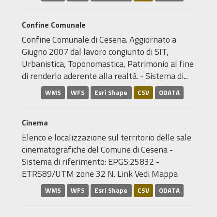
Confine Comunale
Confine Comunale di Cesena. Aggiornato a
Giugno 2007 dal lavoro congiunto di SIT,
Urbanistica, Toponomastica, Patrimonio al fine
di renderlo aderente alla realtà. - Sistema di...
WMS
WFS
Esri Shape
CSV
ODATA
Cinema
Elenco e localizzazione sul territorio delle sale
cinematografiche del Comune di Cesena -
Sistema di riferimento: EPGS:25832 -
ETRS89/UTM zone 32 N. Link Vedi Mappa
WMS
WFS
Esri Shape
CSV
ODATA