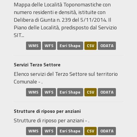
Mappa delle Località Toponomastiche con
numero residenti e densità, istituite con
Delibera di Giunta n. 239 del 5/11/2014. Il
Piano delle Località, predisposto dal Servizio
SIT...
WMS
WFS
Esri Shape
CSV
ODATA
Servizi Terzo Settore
Elenco servizi del Terzo Settore sul territorio
Comunale - .
WMS
WFS
Esri Shape
CSV
ODATA
Strutture di riposo per anziani
Strutture di riposo per anziani - .
WMS
WFS
Esri Shape
CSV
ODATA