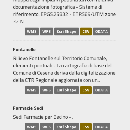
documentazione fotografica - Sistema di
riferimento: EPGS:25832 - ETRS89/UTM zone
32 N
WMS
WFS
Esri Shape
CSV
ODATA
Fontanelle
Rilievo Fontanelle sul Territorio Comunale,
elementi puntuali - La cartografia di base del
Comune di Cesena deriva dalla digitalizzazione
della CTR Regionale aggiornata con un...
WMS
WFS
Esri Shape
CSV
ODATA
Farmacie Sedi
Sedi Farmacie per Bacino - .
WMS
WFS
Esri Shape
CSV
ODATA