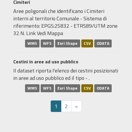
Cimiteri
Aree poligonali che identificano i Cimiteri
interni al territorio Comunale - Sistema di
riferimento: EPGS:25832 - ETRS89/UTM zone
32 N. Link Vedi Mappa
WMS
WFS
Esri Shape
CSV
ODATA
Cestini in aree ad uso pubblico
Il dataset riporta l'elenco dei cestini posizionati
in aree ad uso pubblico ed il tipo - .
WMS
WFS
Esri Shape
CSV
ODATA
1
2
»