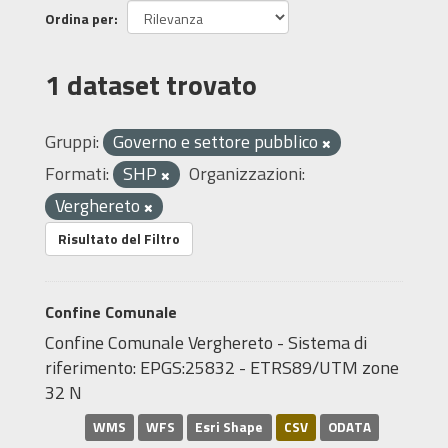
Ordina per
1 dataset trovato
Gruppi:
Governo e settore pubblico
Formati:
SHP
Organizzazioni:
Verghereto
Risultato del Filtro
Confine Comunale
Confine Comunale Verghereto - Sistema di
riferimento: EPGS:25832 - ETRS89/UTM zone
32 N
WMS
WFS
Esri Shape
CSV
ODATA