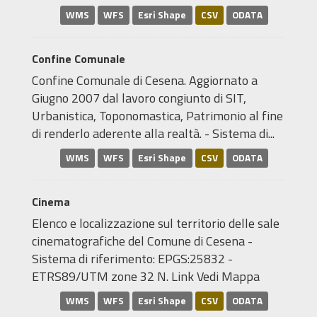
WMS
WFS
Esri Shape
CSV
ODATA
Confine Comunale
Confine Comunale di Cesena. Aggiornato a
Giugno 2007 dal lavoro congiunto di SIT,
Urbanistica, Toponomastica, Patrimonio al fine
di renderlo aderente alla realtà. - Sistema di...
WMS
WFS
Esri Shape
CSV
ODATA
Cinema
Elenco e localizzazione sul territorio delle sale
cinematografiche del Comune di Cesena -
Sistema di riferimento: EPGS:25832 -
ETRS89/UTM zone 32 N. Link Vedi Mappa
WMS
WFS
Esri Shape
CSV
ODATA