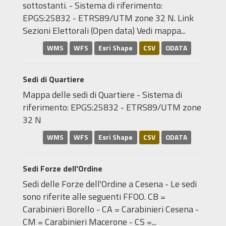
sottostanti. - Sistema di riferimento:
EPGS:25832 - ETRS89/UTM zone 32 N. Link
Sezioni Elettorali (Open data) Vedi mappa...
WMS
WFS
Esri Shape
CSV
ODATA
Sedi di Quartiere
Mappa delle sedi di Quartiere - Sistema di
riferimento: EPGS:25832 - ETRS89/UTM zone
32 N
WMS
WFS
Esri Shape
CSV
ODATA
Sedi Forze dell'Ordine
Sedi delle Forze dell'Ordine a Cesena - Le sedi
sono riferite alle seguenti FFOO. CB =
Carabinieri Borello - CA = Carabinieri Cesena -
CM = Carabinieri Macerone - CS =...