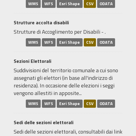
WMS
WFS
Esri Shape
CSV
ODATA
Strutture accolta disabili
Strutture di Accoglimento per Disabili - .
WMS
WFS
Esri Shape
CSV
ODATA
Sezioni Elettorali
Suddivisioni del territorio comunale a cui sono
assegnati gli elettori (in base all'indirizzo di
residenza). In occasione delle elezioni i seggi
vengono allestiti in apposite...
WMS
WFS
Esri Shape
CSV
ODATA
Sedi delle sezioni elettorali
Sedi delle sezioni elettorali, consultabili dai link