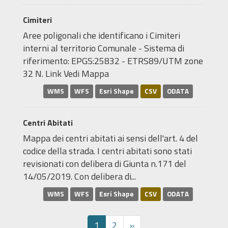
Cimiteri
Aree poligonali che identificano i Cimiteri
interni al territorio Comunale - Sistema di
riferimento: EPGS:25832 - ETRS89/UTM zone
32 N. Link Vedi Mappa
WMS
WFS
Esri Shape
CSV
ODATA
Centri Abitati
Mappa dei centri abitati ai sensi dell'art. 4 del
codice della strada. I centri abitati sono stati
revisionati con delibera di Giunta n.171 del
14/05/2019. Con delibera di...
WMS
WFS
Esri Shape
CSV
ODATA
1
2
»