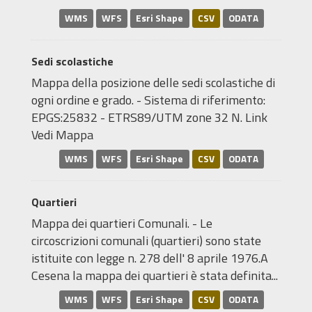
WMS
WFS
Esri Shape
CSV
ODATA
Sedi scolastiche
Mappa della posizione delle sedi scolastiche di
ogni ordine e grado. - Sistema di riferimento:
EPGS:25832 - ETRS89/UTM zone 32 N. Link
Vedi Mappa
WMS
WFS
Esri Shape
CSV
ODATA
Quartieri
Mappa dei quartieri Comunali. - Le
circoscrizioni comunali (quartieri) sono state
istituite con legge n. 278 dell' 8 aprile 1976.A
Cesena la mappa dei quartieri è stata definita...
WMS
WFS
Esri Shape
CSV
ODATA