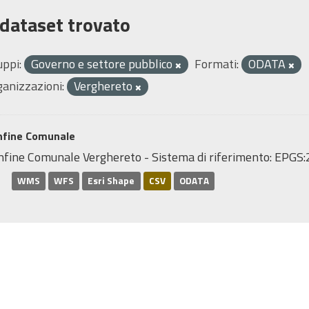
 dataset trovato
uppi:
Governo e settore pubblico
Formati:
ODATA
ganizzazioni:
Verghereto
nfine Comunale
nfine Comunale Verghereto - Sistema di riferimento: EP
WMS
WFS
Esri Shape
CSV
ODATA