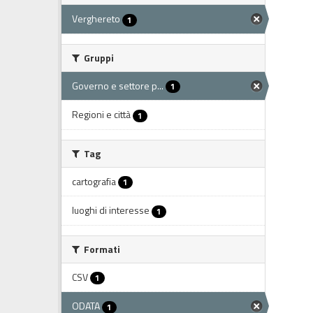
Verghereto
1
Gruppi
Governo e settore p...
1
Regioni e città
1
Tag
cartografia
1
luoghi di interesse
1
Formati
CSV
1
ODATA
1