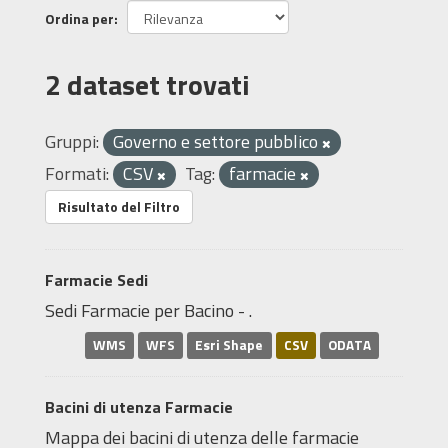
Ordina per
2 dataset trovati
Gruppi:
Governo e settore pubblico
Formati:
CSV
Tag:
farmacie
Risultato del Filtro
Farmacie Sedi
Sedi Farmacie per Bacino - .
WMS
WFS
Esri Shape
CSV
ODATA
Bacini di utenza Farmacie
Mappa dei bacini di utenza delle farmacie