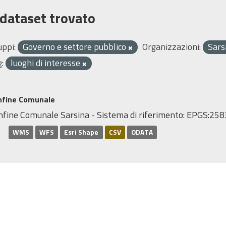
 dataset trovato
uppi:
Governo e settore pubblico
Organizzazioni:
Sars
:
luoghi di interesse
nfine Comunale
nfine Comunale Sarsina - Sistema di riferimento: EPGS:2
WMS
WFS
Esri Shape
CSV
ODATA