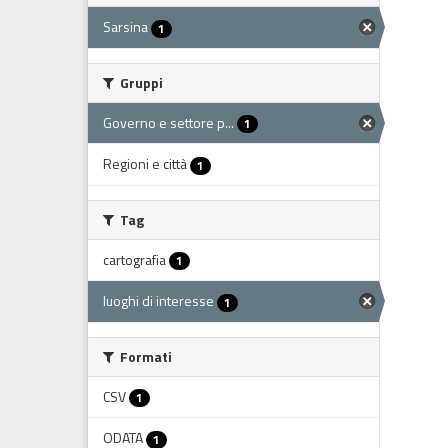
Sarsina
1
Gruppi
Governo e settore p...
1
Regioni e città
1
Tag
cartografia
1
luoghi di interesse
1
Formati
CSV
1
ODATA
1