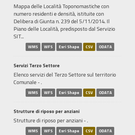
Mappa delle Località Toponomastiche con
numero residenti e densità, istituite con
Delibera di Giunta n. 239 del 5/11/2014. Il
Piano delle Località, predisposto dal Servizio
SIT...
WMS
WFS
Esri Shape
CSV
ODATA
Servizi Terzo Settore
Elenco servizi del Terzo Settore sul territorio
Comunale - .
WMS
WFS
Esri Shape
CSV
ODATA
Strutture di riposo per anziani
Strutture di riposo per anziani - .
WMS
WFS
Esri Shape
CSV
ODATA