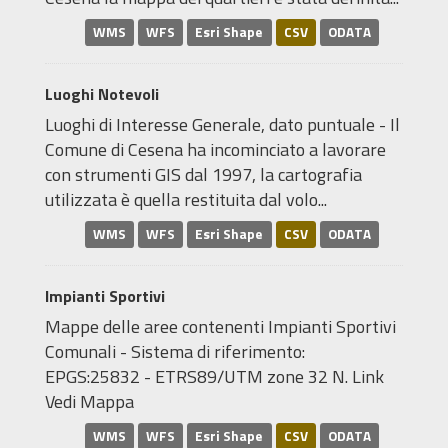
WMS
WFS
Esri Shape
CSV
ODATA
Luoghi Notevoli
Luoghi di Interesse Generale, dato puntuale - Il
Comune di Cesena ha incominciato a lavorare
con strumenti GIS dal 1997, la cartografia
utilizzata è quella restituita dal volo...
WMS
WFS
Esri Shape
CSV
ODATA
Impianti Sportivi
Mappe delle aree contenenti Impianti Sportivi
Comunali - Sistema di riferimento:
EPGS:25832 - ETRS89/UTM zone 32 N. Link
Vedi Mappa
WMS
WFS
Esri Shape
CSV
ODATA