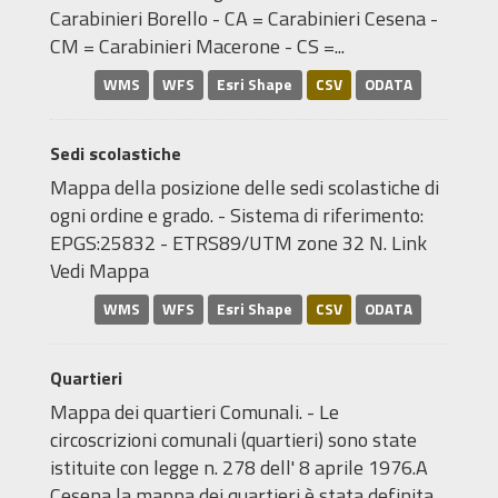
Carabinieri Borello - CA = Carabinieri Cesena -
CM = Carabinieri Macerone - CS =...
WMS
WFS
Esri Shape
CSV
ODATA
Sedi scolastiche
Mappa della posizione delle sedi scolastiche di
ogni ordine e grado. - Sistema di riferimento:
EPGS:25832 - ETRS89/UTM zone 32 N. Link
Vedi Mappa
WMS
WFS
Esri Shape
CSV
ODATA
Quartieri
Mappa dei quartieri Comunali. - Le
circoscrizioni comunali (quartieri) sono state
istituite con legge n. 278 dell' 8 aprile 1976.A
Cesena la mappa dei quartieri è stata definita...