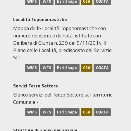
WMS
WFS
Esri Shape
CSV
ODATA
Località Toponomastiche
Mappa delle Località Toponomastiche con
numero residenti e densità, istituite con
Delibera di Giunta n. 239 del 5/11/2014. Il
Piano delle Località, predisposto dal Servizio
SIT...
WMS
WFS
Esri Shape
CSV
ODATA
Servizi Terzo Settore
Elenco servizi del Terzo Settore sul territorio
Comunale - .
WMS
WFS
Esri Shape
CSV
ODATA
Strutture di riposo per anziani