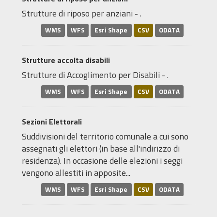
Strutture di riposo per anziani - .
WMS
WFS
Esri Shape
CSV
ODATA
Strutture accolta disabili
Strutture di Accoglimento per Disabili - .
WMS
WFS
Esri Shape
CSV
ODATA
Sezioni Elettorali
Suddivisioni del territorio comunale a cui sono
assegnati gli elettori (in base all'indirizzo di
residenza). In occasione delle elezioni i seggi
vengono allestiti in apposite...
WMS
WFS
Esri Shape
CSV
ODATA