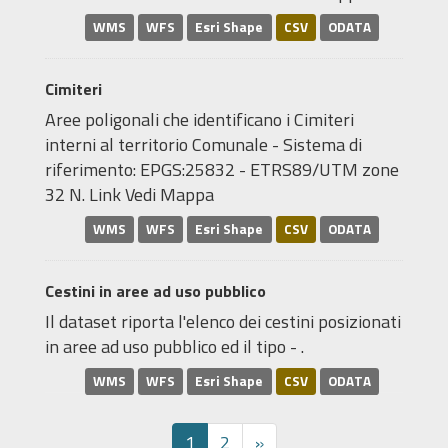
WMS
WFS
Esri Shape
CSV
ODATA
Cimiteri
Aree poligonali che identificano i Cimiteri
interni al territorio Comunale - Sistema di
riferimento: EPGS:25832 - ETRS89/UTM zone
32 N. Link Vedi Mappa
WMS
WFS
Esri Shape
CSV
ODATA
Cestini in aree ad uso pubblico
Il dataset riporta l'elenco dei cestini posizionati
in aree ad uso pubblico ed il tipo - .
WMS
WFS
Esri Shape
CSV
ODATA
1
2
»