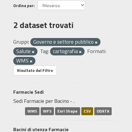
Ordina per
2 dataset trovati
Gruppi:
Governo e settore pubblico
Salute
Tag:
cartografia
Formati:
WMS
Risultato del Filtro
Farmacie Sedi
Sedi Farmacie per Bacino - .
WMS
WFS
Esri Shape
CSV
ODATA
Bacini di utenza Farmacie