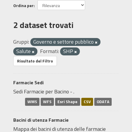
Ordina per
2 dataset trovati
Gruppi:
Governo e settore pubblico
Salute
Formati:
SHP
Risultato del Filtro
Farmacie Sedi
Sedi Farmacie per Bacino - .
WMS
WFS
Esri Shape
CSV
ODATA
Bacini di utenza Farmacie
Mappa dei bacini di utenza delle farmacie