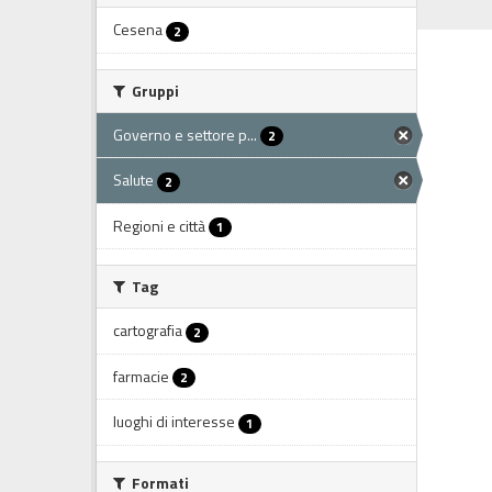
Cesena
2
Gruppi
Governo e settore p...
2
Salute
2
Regioni e città
1
Tag
cartografia
2
farmacie
2
luoghi di interesse
1
Formati