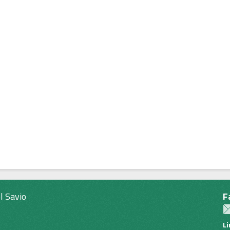
l Savio
F
L