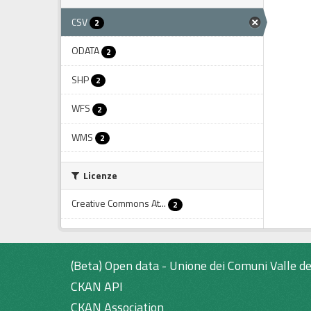
CSV
2
ODATA
2
SHP
2
WFS
2
WMS
2
Licenze
Creative Commons At...
2
(Beta) Open data - Unione dei Comuni Valle de
CKAN API
CKAN Association