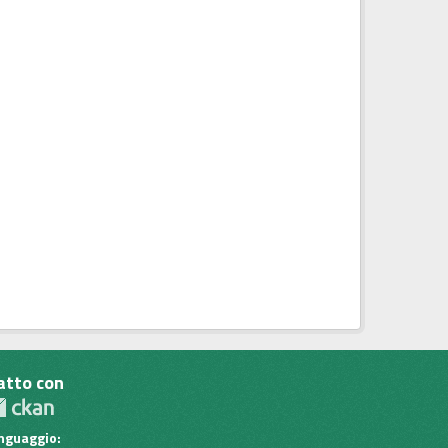
atto con
inguaggio