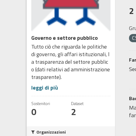
2
Gr
Governo e settore pubblico
C
Tutto ciò che riguarda le politiche
di governo, gli affari istituzionali, l
Fa
a trasparenza del settore pubblic
Sed
o (dati relativi ad amministrazione
trasparente).
leggi di più
Bac
Sostenitori
Dataset
Map
0
2
far
Organizzazioni