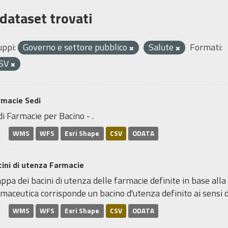
 dataset trovati
uppi:
Governo e settore pubblico
Salute
Formati:
SV
rmacie Sedi
i Farmacie per Bacino - .
WMS
WFS
Esri Shape
CSV
ODATA
ini di utenza Farmacie
pa dei bacini di utenza delle farmacie definite in base alla
maceutica corrisponde un bacino d'utenza definito ai sensi de
WMS
WFS
Esri Shape
CSV
ODATA