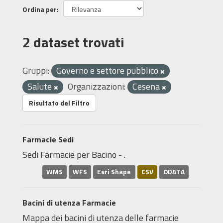
Ordina per
2 dataset trovati
Gruppi:
Governo e settore pubblico
Salute
Organizzazioni:
Cesena
Risultato del Filtro
Farmacie Sedi
Sedi Farmacie per Bacino - .
WMS
WFS
Esri Shape
CSV
ODATA
Bacini di utenza Farmacie
Mappa dei bacini di utenza delle farmacie