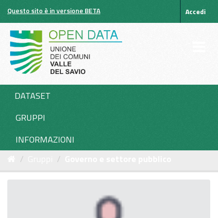
Salta
Questo sito è in versione BETA
Accedi
al
contenuto
DATASET
GRUPPI
INFORMAZIONI
Gruppi
Governo e settore pubblico