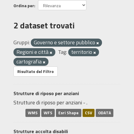
Ordina per
2 dataset trovati
Gruppi:
Governo e settore pubblico
Regioni e città
Tag:
territorio
cartografia
Risultato del Filtro
Strutture di riposo per anziani
Strutture di riposo per anziani - .
WMS
WFS
Esri Shape
CSV
ODATA
Strutture accolta disabili