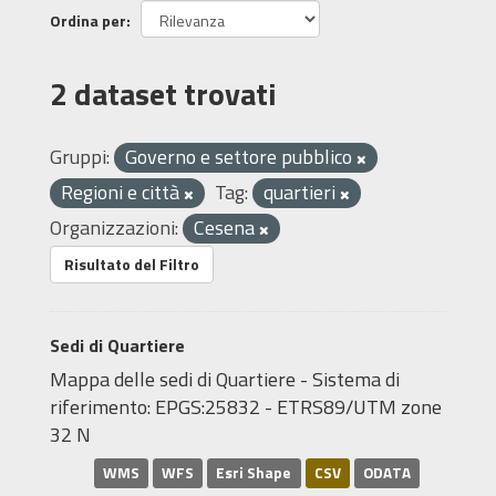
Ordina per
2 dataset trovati
Gruppi:
Governo e settore pubblico
Regioni e città
Tag:
quartieri
Organizzazioni:
Cesena
Risultato del Filtro
Sedi di Quartiere
Mappa delle sedi di Quartiere - Sistema di
riferimento: EPGS:25832 - ETRS89/UTM zone
32 N
WMS
WFS
Esri Shape
CSV
ODATA