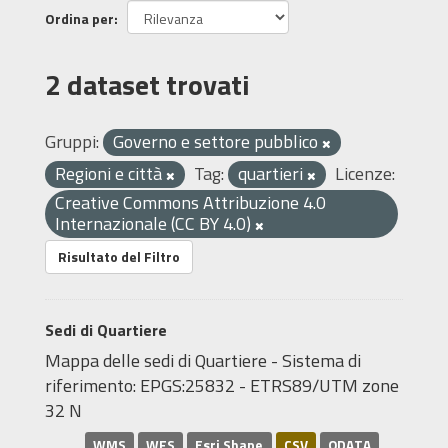
Ordina per
2 dataset trovati
Gruppi:
Governo e settore pubblico
Regioni e città
Tag:
quartieri
Licenze:
Creative Commons Attribuzione 4.0
Internazionale (CC BY 4.0)
Risultato del Filtro
Sedi di Quartiere
Mappa delle sedi di Quartiere - Sistema di
riferimento: EPGS:25832 - ETRS89/UTM zone
32 N
WMS
WFS
Esri Shape
CSV
ODATA