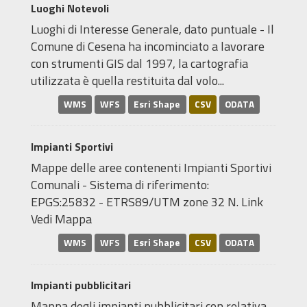
Luoghi Notevoli
Luoghi di Interesse Generale, dato puntuale - Il
Comune di Cesena ha incominciato a lavorare
con strumenti GIS dal 1997, la cartografia
utilizzata è quella restituita dal volo...
WMS
WFS
Esri Shape
CSV
ODATA
Impianti Sportivi
Mappe delle aree contenenti Impianti Sportivi
Comunali - Sistema di riferimento:
EPGS:25832 - ETRS89/UTM zone 32 N. Link
Vedi Mappa
WMS
WFS
Esri Shape
CSV
ODATA
Impianti pubblicitari
Mappa degli impianti pubblicitari con relativa