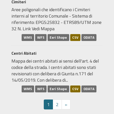
Cimiteri
Aree poligonali che identificano i Cimiteri
interni al territorio Comunale - Sistema di
riferimento: EPGS:25832 - ETRS89/UTM zone
32 N. Link Vedi Mappa
WMS
WFS
Esri Shape
CSV
ODATA
Centri Abitati
Mappa dei centri abitati ai sensi dell'art. 4 del
codice della strada. I centri abitati sono stati
revisionati con delibera di Giunta n.171 del
14/05/2019. Con delibera di...
WMS
WFS
Esri Shape
CSV
ODATA
1
2
»