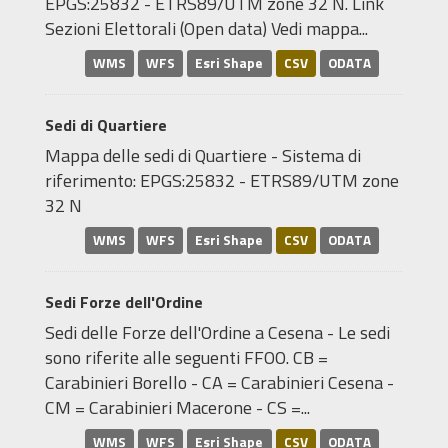
EPGS:25832 - ETRS89/UTM zone 32 N. Link
Sezioni Elettorali (Open data) Vedi mappa...
WMS
WFS
Esri Shape
CSV
ODATA
Sedi di Quartiere
Mappa delle sedi di Quartiere - Sistema di
riferimento: EPGS:25832 - ETRS89/UTM zone
32 N
WMS
WFS
Esri Shape
CSV
ODATA
Sedi Forze dell'Ordine
Sedi delle Forze dell'Ordine a Cesena - Le sedi
sono riferite alle seguenti FFOO. CB =
Carabinieri Borello - CA = Carabinieri Cesena -
CM = Carabinieri Macerone - CS =...
WMS
WFS
Esri Shape
CSV
ODATA