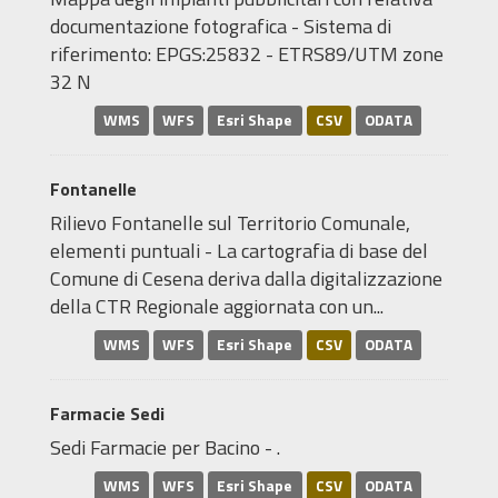
documentazione fotografica - Sistema di
riferimento: EPGS:25832 - ETRS89/UTM zone
32 N
WMS
WFS
Esri Shape
CSV
ODATA
Fontanelle
Rilievo Fontanelle sul Territorio Comunale,
elementi puntuali - La cartografia di base del
Comune di Cesena deriva dalla digitalizzazione
della CTR Regionale aggiornata con un...
WMS
WFS
Esri Shape
CSV
ODATA
Farmacie Sedi
Sedi Farmacie per Bacino - .
WMS
WFS
Esri Shape
CSV
ODATA