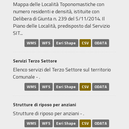
Mappa delle Località Toponomastiche con
numero residenti e densità, istituite con
Delibera di Giunta n. 239 del 5/11/2014. Il
Piano delle Località, predisposto dal Servizio
SIT...
WMS
WFS
Esri Shape
CSV
ODATA
Servizi Terzo Settore
Elenco servizi del Terzo Settore sul territorio
Comunale - .
WMS
WFS
Esri Shape
CSV
ODATA
Strutture di riposo per anziani
Strutture di riposo per anziani - .
WMS
WFS
Esri Shape
CSV
ODATA