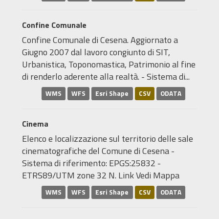
Confine Comunale
Confine Comunale di Cesena. Aggiornato a
Giugno 2007 dal lavoro congiunto di SIT,
Urbanistica, Toponomastica, Patrimonio al fine
di renderlo aderente alla realtà. - Sistema di...
WMS
WFS
Esri Shape
CSV
ODATA
Cinema
Elenco e localizzazione sul territorio delle sale
cinematografiche del Comune di Cesena -
Sistema di riferimento: EPGS:25832 -
ETRS89/UTM zone 32 N. Link Vedi Mappa
WMS
WFS
Esri Shape
CSV
ODATA