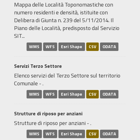
Mappa delle Località Toponomastiche con
numero residenti e densità, istituite con
Delibera di Giunta n. 239 del 5/11/2014. Il
Piano delle Località, predisposto dal Servizio
SIT...
WMS
WFS
Esri Shape
CSV
ODATA
Servizi Terzo Settore
Elenco servizi del Terzo Settore sul territorio
Comunale - .
WMS
WFS
Esri Shape
CSV
ODATA
Strutture di riposo per anziani
Strutture di riposo per anziani - .
WMS
WFS
Esri Shape
CSV
ODATA