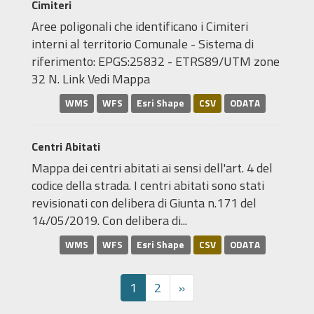
Cimiteri
Aree poligonali che identificano i Cimiteri
interni al territorio Comunale - Sistema di
riferimento: EPGS:25832 - ETRS89/UTM zone
32 N. Link Vedi Mappa
WMS
WFS
Esri Shape
CSV
ODATA
Centri Abitati
Mappa dei centri abitati ai sensi dell'art. 4 del
codice della strada. I centri abitati sono stati
revisionati con delibera di Giunta n.171 del
14/05/2019. Con delibera di...
WMS
WFS
Esri Shape
CSV
ODATA
1
2
»