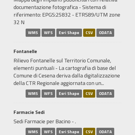
documentazione fotografica - Sistema di
riferimento: EPGS:25832 - ETRS89/UTM zone
32 N
WMS
WFS
Esri Shape
CSV
ODATA
Fontanelle
Rilievo Fontanelle sul Territorio Comunale,
elementi puntuali - La cartografia di base del
Comune di Cesena deriva dalla digitalizzazione
della CTR Regionale aggiornata con un...
WMS
WFS
Esri Shape
CSV
ODATA
Farmacie Sedi
Sedi Farmacie per Bacino - .
WMS
WFS
Esri Shape
CSV
ODATA