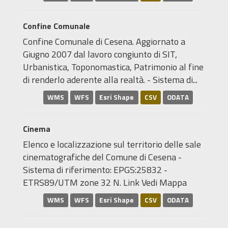
Confine Comunale
Confine Comunale di Cesena. Aggiornato a
Giugno 2007 dal lavoro congiunto di SIT,
Urbanistica, Toponomastica, Patrimonio al fine
di renderlo aderente alla realtà. - Sistema di...
WMS
WFS
Esri Shape
CSV
ODATA
Cinema
Elenco e localizzazione sul territorio delle sale
cinematografiche del Comune di Cesena -
Sistema di riferimento: EPGS:25832 -
ETRS89/UTM zone 32 N. Link Vedi Mappa
WMS
WFS
Esri Shape
CSV
ODATA