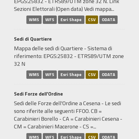
EPGS:25832 - ETRS89/UTM zone 32 N. Link
Sezioni Elettorali (Open data) Vedi mappa...
WMS
WFS
Esri Shape
CSV
ODATA
Sedi di Quartiere
Mappa delle sedi di Quartiere - Sistema di
riferimento: EPGS:25832 - ETRS89/UTM zone
32 N
WMS
WFS
Esri Shape
CSV
ODATA
Sedi Forze dell'Ordine
Sedi delle Forze dell'Ordine a Cesena - Le sedi
sono riferite alle seguenti FFOO. CB =
Carabinieri Borello - CA = Carabinieri Cesena -
CM = Carabinieri Macerone - CS =...
WMS
WFS
Esri Shape
CSV
ODATA