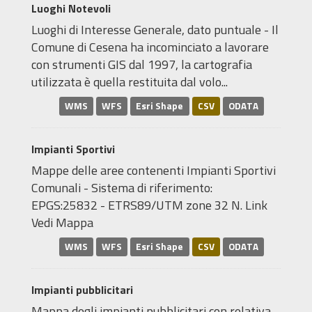
Luoghi Notevoli
Luoghi di Interesse Generale, dato puntuale - Il
Comune di Cesena ha incominciato a lavorare
con strumenti GIS dal 1997, la cartografia
utilizzata è quella restituita dal volo...
WMS
WFS
Esri Shape
CSV
ODATA
Impianti Sportivi
Mappe delle aree contenenti Impianti Sportivi
Comunali - Sistema di riferimento:
EPGS:25832 - ETRS89/UTM zone 32 N. Link
Vedi Mappa
WMS
WFS
Esri Shape
CSV
ODATA
Impianti pubblicitari
Mappa degli impianti pubblicitari con relativa