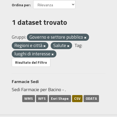
Ordina per
1 dataset trovato
Gruppi:
Governo e settore pubblico
Regioni e città
Salute
Tag:
luoghi di interesse
Risultato del Filtro
Farmacie Sedi
Sedi Farmacie per Bacino - .
WMS
WFS
Esri Shape
CSV
ODATA