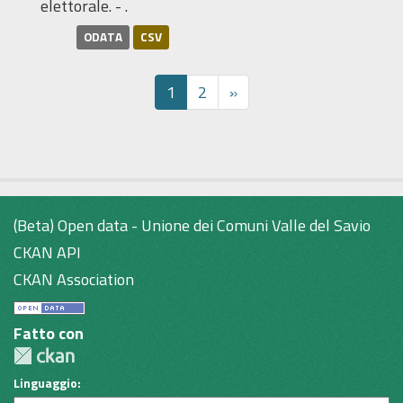
elettorale. - .
ODATA
CSV
1
2
»
(Beta) Open data - Unione dei Comuni Valle del Savio
CKAN API
CKAN Association
Fatto con
Linguaggio