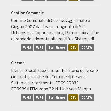
Confine Comunale
Confine Comunale di Cesena. Aggiornato a
Giugno 2007 dal lavoro congiunto di SIT,
Urbanistica, Toponomastica, Patrimonio al fine
di renderlo aderente alla realtà. - Sistema di...
WMS
WFS
Esri Shape
CSV
ODATA
Cinema
Elenco e localizzazione sul territorio delle sale
cinematografiche del Comune di Cesena -
Sistema di riferimento: EPGS:25832 -
ETRS89/UTM zone 32 N. Link Vedi Mappa
WMS
WFS
Esri Shape
CSV
ODATA