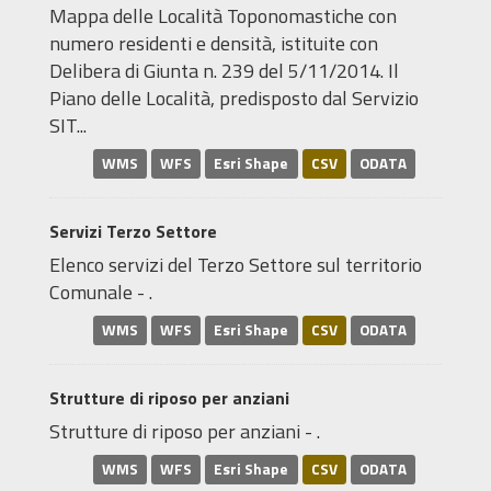
Mappa delle Località Toponomastiche con
numero residenti e densità, istituite con
Delibera di Giunta n. 239 del 5/11/2014. Il
Piano delle Località, predisposto dal Servizio
SIT...
WMS
WFS
Esri Shape
CSV
ODATA
Servizi Terzo Settore
Elenco servizi del Terzo Settore sul territorio
Comunale - .
WMS
WFS
Esri Shape
CSV
ODATA
Strutture di riposo per anziani
Strutture di riposo per anziani - .
WMS
WFS
Esri Shape
CSV
ODATA