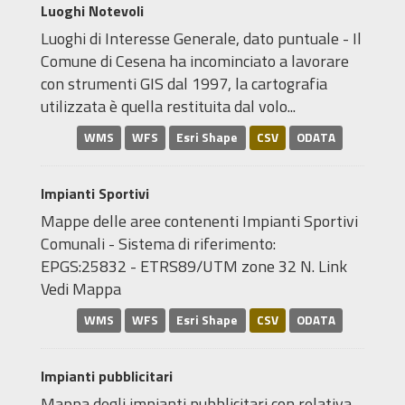
Luoghi Notevoli
Luoghi di Interesse Generale, dato puntuale - Il
Comune di Cesena ha incominciato a lavorare
con strumenti GIS dal 1997, la cartografia
utilizzata è quella restituita dal volo...
WMS
WFS
Esri Shape
CSV
ODATA
Impianti Sportivi
Mappe delle aree contenenti Impianti Sportivi
Comunali - Sistema di riferimento:
EPGS:25832 - ETRS89/UTM zone 32 N. Link
Vedi Mappa
WMS
WFS
Esri Shape
CSV
ODATA
Impianti pubblicitari
Mappa degli impianti pubblicitari con relativa