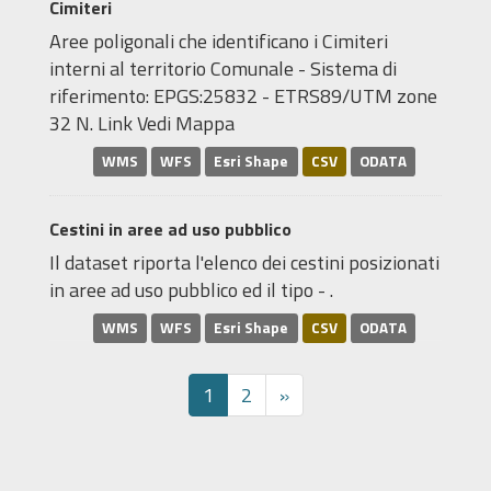
Cimiteri
Aree poligonali che identificano i Cimiteri
interni al territorio Comunale - Sistema di
riferimento: EPGS:25832 - ETRS89/UTM zone
32 N. Link Vedi Mappa
WMS
WFS
Esri Shape
CSV
ODATA
Cestini in aree ad uso pubblico
Il dataset riporta l'elenco dei cestini posizionati
in aree ad uso pubblico ed il tipo - .
WMS
WFS
Esri Shape
CSV
ODATA
1
2
»