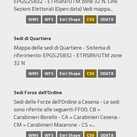
EPGS:25832 - ETRS89/UTM zone 32 N. Link
Sezioni Elettorali (Open data) Vedi mappa...
WMS
WFS
Esri Shape
CSV
ODATA
Sedi di Quartiere
Mappa delle sedi di Quartiere - Sistema di
riferimento: EPGS:25832 - ETRS89/UTM zone
32 N
WMS
WFS
Esri Shape
CSV
ODATA
Sedi Forze dell'Ordine
Sedi delle Forze dell'Ordine a Cesena - Le sedi
sono riferite alle seguenti FFOO. CB =
Carabinieri Borello - CA = Carabinieri Cesena -
CM = Carabinieri Macerone - CS =...
WMS
WFS
Esri Shape
CSV
ODATA