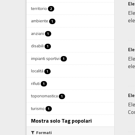
Ele
territorio
2
Ele
ele
ambiente
1
anziani
1
disabili
1
Ele
Ele
impianti sportivi
1
ele
località
1
rifiuti
1
Ele
toponomastica
1
Ele
turismo
1
Com
Mostra solo Tag popolari
Formati