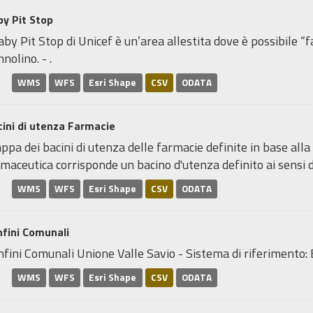
y Pit Stop
aby Pit Stop di Unicef è un’area allestita dove è possibile “fa
nolino. - .
WMS
WFS
Esri Shape
CSV
ODATA
ini di utenza Farmacie
pa dei bacini di utenza delle farmacie definite in base alla
maceutica corrisponde un bacino d'utenza definito ai sensi de
WMS
WFS
Esri Shape
CSV
ODATA
fini Comunali
nfini Comunali Unione Valle Savio - Sistema di riferimen
WMS
WFS
Esri Shape
CSV
ODATA