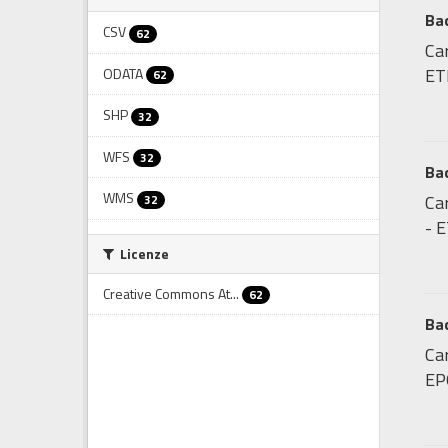
Bac
CSV
62
Car
ET
ODATA
62
SHP
32
WFS
32
Ba
WMS
Ca
32
- 
Licenze
Creative Commons At...
62
Bac
Car
EP