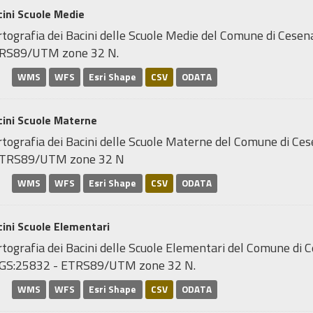
ini Scuole Medie
tografia dei Bacini delle Scuole Medie del Comune di Cesen
RS89/UTM zone 32 N.
WMS
WFS
Esri Shape
CSV
ODATA
cini Scuole Materne
rtografia dei Bacini delle Scuole Materne del Comune di Ce
ETRS89/UTM zone 32 N
WMS
WFS
Esri Shape
CSV
ODATA
ini Scuole Elementari
tografia dei Bacini delle Scuole Elementari del Comune di C
GS:25832 - ETRS89/UTM zone 32 N.
WMS
WFS
Esri Shape
CSV
ODATA