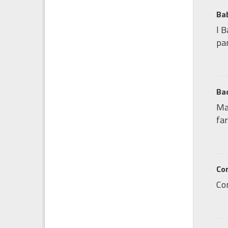
Bab
l B
pan
Bac
Map
far
Con
Co