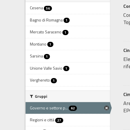
Co
Cesena
56
Co
Bagno di Romagna
1
Top
Mercato Saraceno
1
Montiano
1
Ci
Sarsina
1
Ele
ri
Unione Valle Savio
1
Verghereto
1
Cim
Gruppi
Are
Governo e settore p...
62
EP
Regioni e città
27