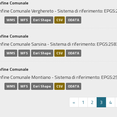
nfine Comunale
nfine Comunale Verghereto - Sistema di riferimento: EP
WMS
WFS
Esri Shape
CSV
ODATA
nfine Comunale
nfine Comunale Sarsina - Sistema di riferimento: EPGS:2
WMS
WFS
Esri Shape
CSV
ODATA
nfine Comunale
nfine Comunale Montiano - Sistema di riferimento: EPGS
WMS
WFS
Esri Shape
CSV
ODATA
«
1
2
3
4