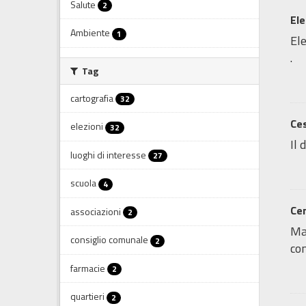
Salute
2
Ele
Ambiente
1
Ele
.
Tag
cartografia
32
Ces
elezioni
32
Il 
luoghi di interesse
27
scuola
4
Cen
associazioni
2
Map
consiglio comunale
2
con
farmacie
2
quartieri
2