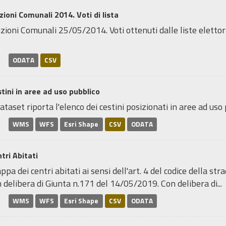
zioni Comunali 2014. Voti di lista
zioni Comunali 25/05/2014. Voti ottenuti dalle liste elettoral
ODATA
CSV
tini in aree ad uso pubblico
dataset riporta l'elenco dei cestini posizionati in aree ad uso p
WMS
WFS
Esri Shape
CSV
ODATA
tri Abitati
pa dei centri abitati ai sensi dell'art. 4 del codice della stra
 delibera di Giunta n.171 del 14/05/2019. Con delibera di...
WMS
WFS
Esri Shape
CSV
ODATA