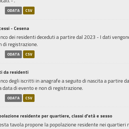
icati. - .
ODATA
CSV
cessi - Cesena
nco dei residenti deceduti a partire dal 2023 - I dati vengon
 di registrazione.
ODATA
CSV
i da residenti
nco degli iscritti in anagrafe a seguito di nascita a partire 
a data di evento e non di registrazione.
ODATA
CSV
olazione residente per quartiere, classi d'età e sesso
sta tavola propone la popolazione residente nei quartieri neg