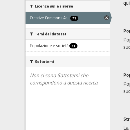
qui
Licenze sulle risorse
Creative Commons At...
71
Pop
Temi del dataset
Pop
Popolazione e società
71
sud
Sottotemi
Non ci sono Sottotemi che
Po
corrispondono a questa ricerca
Pop
sud
Str
La 