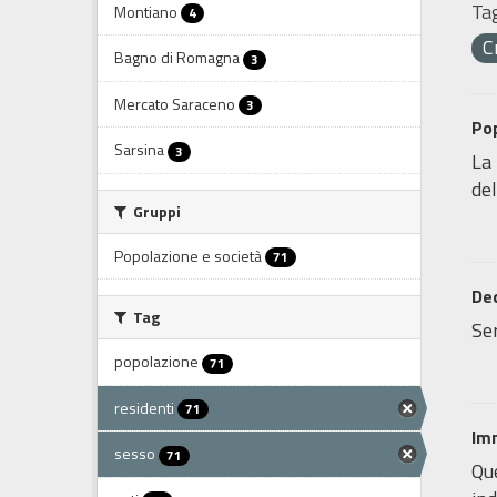
Tag
Montiano
4
C
Bagno di Romagna
3
Mercato Saraceno
3
Pop
Sarsina
3
La 
del
Gruppi
Popolazione e società
71
Dec
Tag
Ser
popolazione
71
residenti
71
Im
sesso
71
Que