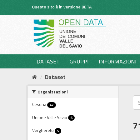
Salta
Questo sito è in versione BETA
al
contenuto
DATASET
GRUPPI
INFORMAZIONI
Dataset
Organizzazioni
Cesena
47
Unione Valle Savio
6
7
Verghereto
5