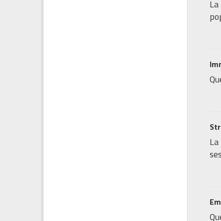
La 
pop
Imm
Que
Str
La
ses
Emi
Que