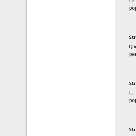
La 
pop
Str
Que
per
Str
La 
pop
Str