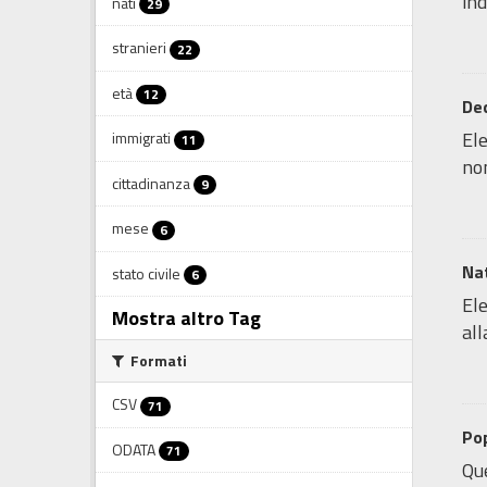
ind
nati
29
stranieri
22
età
12
De
Ele
immigrati
11
non
cittadinanza
9
mese
6
Nat
stato civile
6
Ele
Mostra altro Tag
all
Formati
CSV
71
Pop
ODATA
71
Que