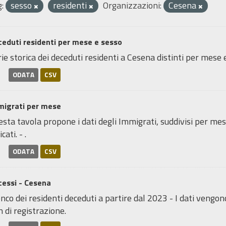
:
sesso
residenti
Organizzazioni:
Cesena
eduti residenti per mese e sesso
ie storica dei deceduti residenti a Cesena distinti per mese e 
ODATA
CSV
migrati per mese
sta tavola propone i dati degli Immigrati, suddivisi per mes
icati. - .
ODATA
CSV
cessi - Cesena
nco dei residenti deceduti a partire dal 2023 - I dati vengon
 di registrazione.