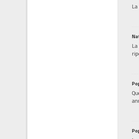
La 
Nat
La 
rip
Pop
Que
ann
Pop