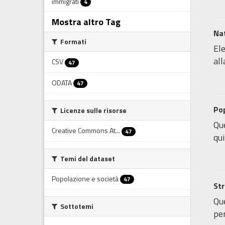
immigrati
4
Mostra altro Tag
Nat
Formati
Ele
all
CSV
47
ODATA
47
Pop
Licenze sulle risorse
Que
Creative Commons At...
47
qui
Temi del dataset
Popolazione e società
47
Str
Que
Sottotemi
per