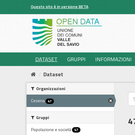
Salta
Questo sito è in versione BETA
al
contenuto
DATASET
GRUPPI
INFORMAZIONI
Dataset
Organizzazioni
Cesena
47
Gruppi
4
Popolazione e società
47