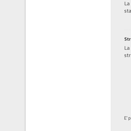
La 
sta
Str
La 
str
E' 