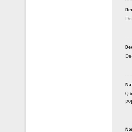
Dec
Dec
Dec
Dec
Nat
Que
po
Nom