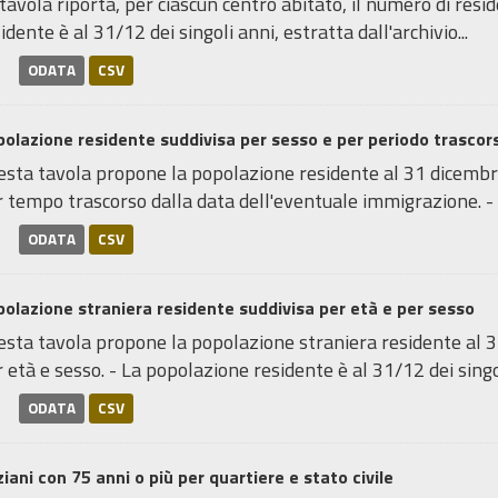
tavola riporta, per ciascun centro abitato, il numero di resi
idente è al 31/12 dei singoli anni, estratta dall'archivio...
ODATA
CSV
olazione residente suddivisa per sesso e per periodo trascors
sta tavola propone la popolazione residente al 31 dicembre 
 tempo trascorso dalla data dell'eventuale immigrazione. - L
ODATA
CSV
olazione straniera residente suddivisa per età e per sesso
sta tavola propone la popolazione straniera residente al 31
 età e sesso. - La popolazione residente è al 31/12 dei singoli
ODATA
CSV
iani con 75 anni o più per quartiere e stato civile