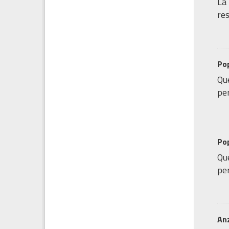
La 
res
Pop
Que
per
Pop
Que
per
Anz