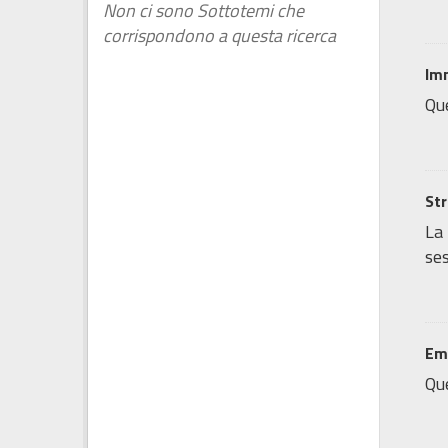
Non ci sono Sottotemi che
corrispondono a questa ricerca
Imm
Que
Str
La
ses
Emi
Que