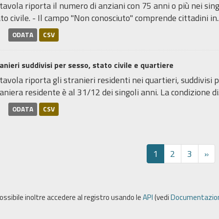
tavola riporta il numero di anziani con 75 anni o più nei sing
to civile. - Il campo "Non conosciuto" comprende cittadini in..
ODATA
CSV
anieri suddivisi per sesso, stato civile e quartiere
tavola riporta gli stranieri residenti nei quartieri, suddivisi 
aniera residente è al 31/12 dei singoli anni. La condizione di.
ODATA
CSV
1
2
3
»
possibile inoltre accedere al registro usando le
API
(vedi
Documentazion