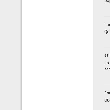
pop
Imm
Que
Str
La
ses
Emi
Que