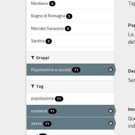
Tag
Montiano
4
Bagno di Romagna
3
Pop
Mercato Saraceno
3
La 
Sarsina
del
3
Gruppi
Popolazione e società
71
Dec
Ser
Tag
popolazione
71
Im
residenti
71
Que
sesso
71
ind