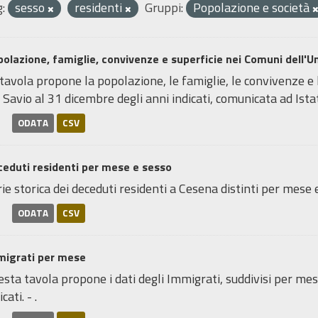
:
sesso
residenti
Gruppi:
Popolazione e società
olazione, famiglie, convivenze e superficie nei Comuni dell'Uni
tavola propone la popolazione, le famiglie, le convivenze e 
 Savio al 31 dicembre degli anni indicati, comunicata ad Istat.
ODATA
CSV
eduti residenti per mese e sesso
ie storica dei deceduti residenti a Cesena distinti per mese e 
ODATA
CSV
migrati per mese
sta tavola propone i dati degli Immigrati, suddivisi per mes
icati. - .