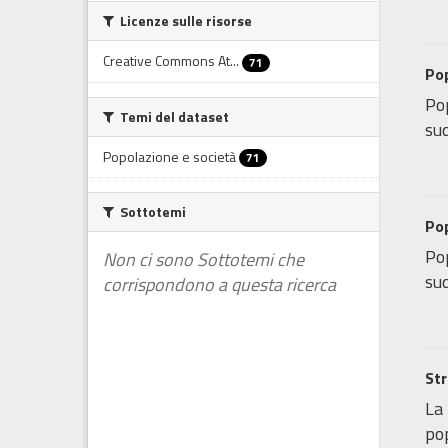
Licenze sulle risorse
Creative Commons At...
71
Pop
Pop
Temi del dataset
sud
Popolazione e società
71
Sottotemi
Po
Pop
Non ci sono Sottotemi che
sud
corrispondono a questa ricerca
Str
La 
pop