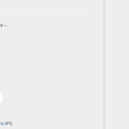
 - .
e API
).