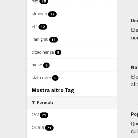
nati
29
stranieri
22
De
età
12
Ele
non
immigrati
11
cittadinanza
9
mese
6
Nat
Ele
stato civile
6
all
Mostra altro Tag
Formati
Pop
CSV
71
Que
ODATA
71
qui