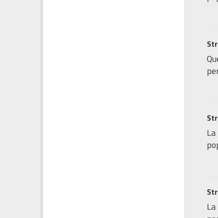
Str
Que
per
Str
La 
pop
Str
La 