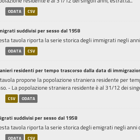
olazione residente è al 31/12 dei singoli anni, estratta...
ODATA
CSV
igrati suddivisi per sesso dal 1958
sta tavola riporta la serie storica degli immigrati negli anni
ODATA
CSV
anieri residenti per tempo trascorso dalla data di immigrazi
 tavola propone la popolazione straniera residente per temp
so. - La popolazione straniera residente è al 31/12 dei singol
CSV
ODATA
grati suddivisi per sesso dal 1958
sta tavola riporta la serie storica degli emigrati negli anni 
ODATA
CSV