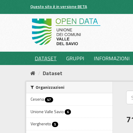
Salta
Questo sito è in versione BETA
al
contenuto
DATASET
GRUPPI
INFORMAZIONI
Dataset
Organizzazioni
Cesena
47
Unione Valle Savio
6
7
Verghereto
5