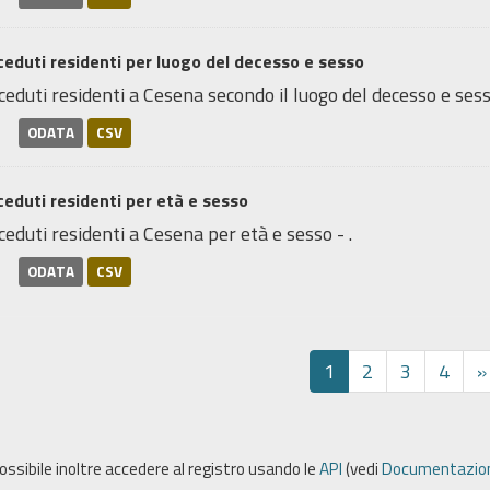
eduti residenti per luogo del decesso e sesso
eduti residenti a Cesena secondo il luogo del decesso e sesso
ODATA
CSV
eduti residenti per età e sesso
eduti residenti a Cesena per età e sesso - .
ODATA
CSV
1
2
3
4
»
possibile inoltre accedere al registro usando le
API
(vedi
Documentazion