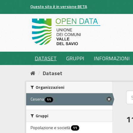
Salta
Questo sito è in versione BETA
al
contenuto
DATASET
GRUPPI
INFORMAZIONI
Dataset
Organizzazioni
Cesena
11
Gruppi
1
Popolazione e società
11