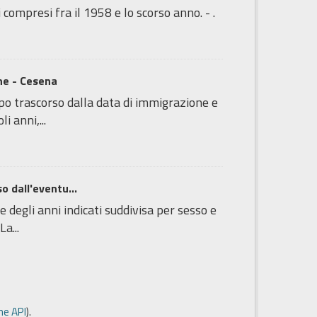
 compresi fra il 1958 e lo scorso anno. - .
one - Cesena
o trascorso dalla data di immigrazione e
i anni,...
o dall'eventu...
degli anni indicati suddivisa per sesso e
a...
e API
).