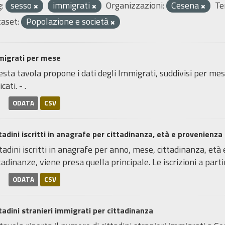
:
sesso
immigrati
Organizzazioni:
Cesena
Te
aset:
Popolazione e società
migrati per mese
sta tavola propone i dati degli Immigrati, suddivisi per mes
icati. - .
ODATA
CSV
tadini iscritti in anagrafe per cittadinanza, età e provenienza
tadini iscritti in anagrafe per anno, mese, cittadinanza, età 
tadinanze, viene presa quella principale. Le iscrizioni a partir
ODATA
CSV
tadini stranieri immigrati per cittadinanza