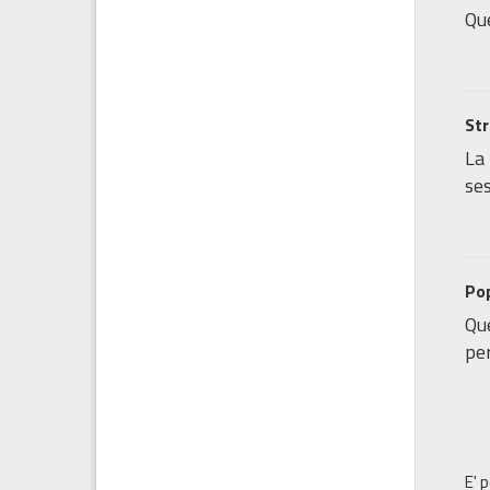
Que
Str
La
ses
Pop
Que
per
E' 