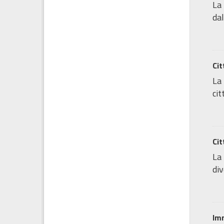
La 
dal
Cit
La 
cit
Cit
La 
div
Imm