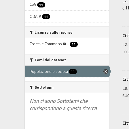
La 
CSV
11
cit
ODATA
11
Licenze sulle risorse
Cit
La 
Creative Commons At...
11
irr
Temi del dataset
Popolazione e società
11
Cit
Sottotemi
La 
sud
Non ci sono Sottotemi che
corrispondono a questa ricerca
Cit