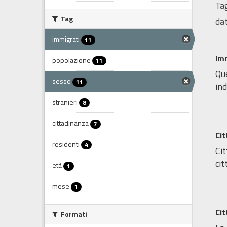
Tag
Tag
dat
immigrati
11
Im
popolazione
11
Que
sesso
11
ind
stranieri
8
cittadinanza
7
Cit
residenti
4
Cit
cit
età
1
mese
1
Cit
Formati