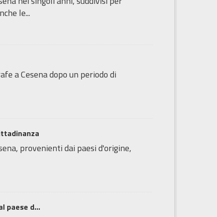
sena nei singoli anni, suddivisi per
che le...
agrafe a Cesena dopo un periodo di
cittadinanza
sena, provenienti dai paesi d'origine,
l paese d...