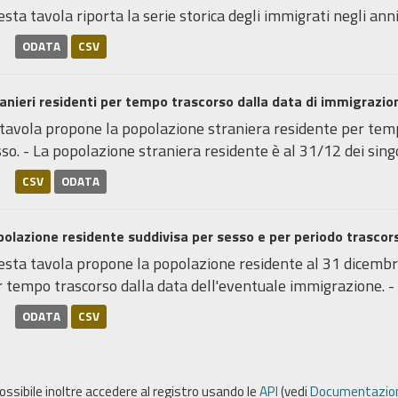
sta tavola riporta la serie storica degli immigrati negli anni
ODATA
CSV
anieri residenti per tempo trascorso dalla data di immigrazi
 tavola propone la popolazione straniera residente per temp
so. - La popolazione straniera residente è al 31/12 dei singol
CSV
ODATA
olazione residente suddivisa per sesso e per periodo trascors
sta tavola propone la popolazione residente al 31 dicembre 
 tempo trascorso dalla data dell'eventuale immigrazione. - L
ODATA
CSV
possibile inoltre accedere al registro usando le
API
(vedi
Documentazion