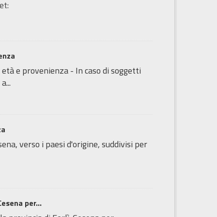
et:
ienza
 età e provenienza - In caso di soggetti
a...
za
ena, verso i paesi d'origine, suddivisi per
Cesena per...