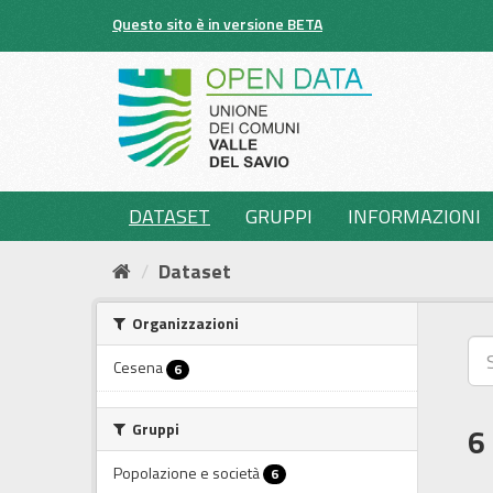
Salta
Questo sito è in versione BETA
al
contenuto
DATASET
GRUPPI
INFORMAZIONI
Dataset
Organizzazioni
Cesena
6
Gruppi
6
Popolazione e società
6