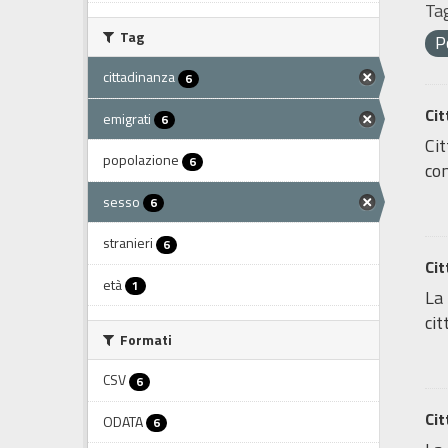
Tag
Tag
P
cittadinanza
6
Cit
emigrati
6
Cit
popolazione
6
con
sesso
6
stranieri
6
Cit
età
1
La 
cit
Formati
CSV
6
Cit
ODATA
6