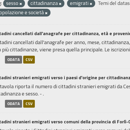
:
sesso
cittadinanza
emigrati
Temi del datas
opolazione e società
tadini cancellati dall'anagrafe per cittadinanza, età e proven
tadini cancellati dall'anagrafe per anno, mese, cittadinanza,
 più cittadinanze, viene presa quella principale. Le iscrizioni 
ODATA
CSV
tadini stranieri emigrati verso i paesi d'origine per cittadinan
tavola riporta il numero di cittadini stranieri emigrati da Ces
tadinanza e sesso. - .
ODATA
CSV
tadini stranieri emigrati verso comuni della provincia di Forlì-