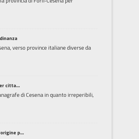
lla provincia di Forlì-Cesena per
adinanza
esena, verso province italiane diverse da
r citta...
'anagrafe di Cesena in quanto irreperibili,
origine p...