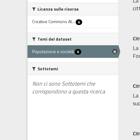
La 
cit
Licenze sulle risorse
Creative Commons At...
6
Cit
Temi del dataset
La 
Popolazione e società
6
For
Sottotemi
Non ci sono Sottotemi che
Cit
corrispondono a questa ricerca
La 
sud
Cit