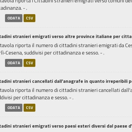
tavola riporta i Cittadini stranieri emigrati verso comuni de
tadinanza. - .
ODATA
CSV
tadini stranieri emigrati verso altre province italiane per citt
tavola riporta il numero di cittadini stranieri emigrati da C
lì-Cesena, suddivisi per cittadinanza e sesso. - .
ODATA
CSV
tadini stranieri cancellati dall'anagrafe in quanto irreperibili pe
tavola riporta il numero di cittadini stranieri cancellati dall
divisi per cittadinanza e sesso. - .
ODATA
CSV
tadini stranieri emigrati verso paesi esteri diversi dal paese d'