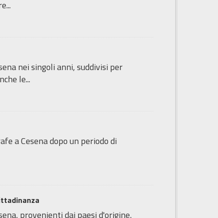
e...
sena nei singoli anni, suddivisi per
che le...
agrafe a Cesena dopo un periodo di
cittadinanza
sena, provenienti dai paesi d'origine,