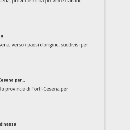
esena, provenienti da province italiane
za
ena, verso i paesi d'origine, suddivisi per
Cesena per...
lla provincia di Forlì-Cesena per
adinanza