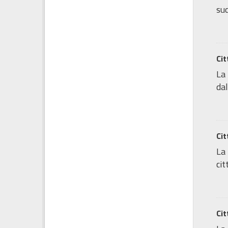
sud
Cit
La 
dal
Cit
La 
cit
Cit