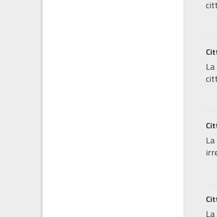
cit
Cit
La 
cit
Cit
La 
irr
Cit
La 