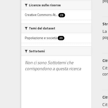
pop
Licenze sulle risorse
Creative Commons At...
23
Str
Temi del dataset
La 
pop
Popolazione e società
23
Sottotemi
Cit
Non ci sono Sottotemi che
Cit
corrispondono a questa ricerca
con
Cit
Cit