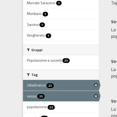
Tag
Mercato Saraceno
1
Montiano
1
Str
Sarsina
1
La 
Verghereto
pop
1
Gruppi
Popolazione e società
23
Str
La 
Tag
pop
cittadinanza
23
sesso
23
Str
popolazione
22
La 
pop