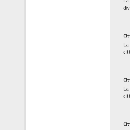
La 
div
Cit
La 
cit
Cit
La 
cit
Cit