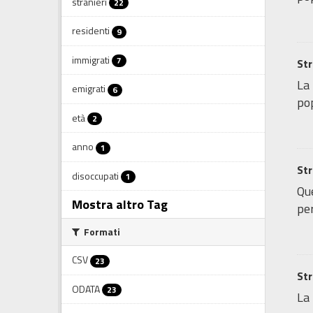
stranieri
22
residenti
9
immigrati
7
Str
La 
emigrati
6
pop
età
2
anno
1
Str
disoccupati
1
Que
Mostra altro Tag
per
Formati
CSV
23
Str
ODATA
23
La 