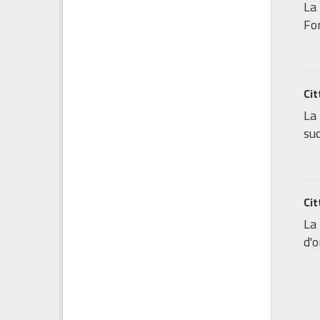
La 
For
Cit
La 
sud
Cit
La 
d'o