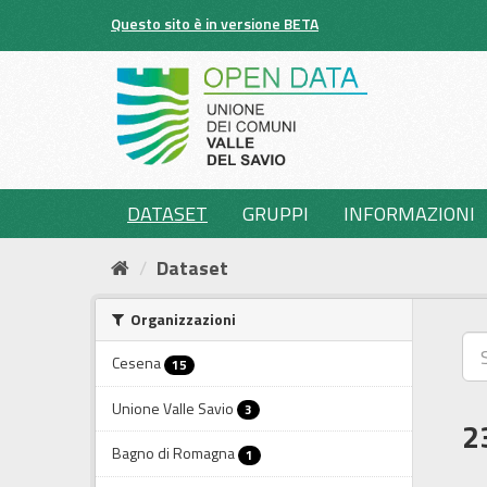
Salta
Questo sito è in versione BETA
al
contenuto
DATASET
GRUPPI
INFORMAZIONI
Dataset
Organizzazioni
Cesena
15
Unione Valle Savio
3
2
Bagno di Romagna
1